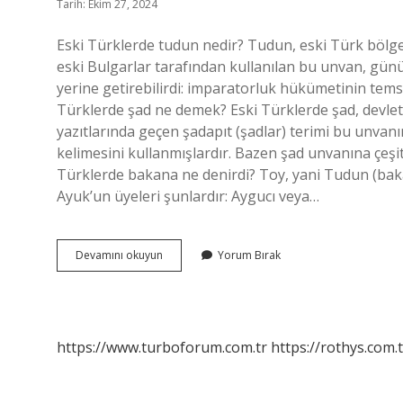
Tarih: Ekim 27, 2024
Eski Türklerde tudun nedir? Tudun, eski Türk bölges
eski Bulgarlar tarafından kullanılan bu unvan, günüm
yerine getirebilirdi: imparatorluk hükümetinin temsil
Türklerde şad ne demek? Eski Türklerde şad, devle
yazıtlarında geçen şadapıt (şadlar) terimi bu unvanı
kelimesini kullanmışlardır. Bazen şad unvanına çeşitl
Türklerde bakana ne denirdi? Toy, yani Tudun (baka
Ayuk’un üyeleri şunlardır: Aygucı veya…
Eski
Devamını okuyun
Yorum Bırak
Türklerde
Tudun
Ne
Demektir
https://www.turboforum.com.tr
https://rothys.com.t