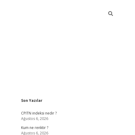
Sidebar
Son Yazılar
ilbet yeni giriş
betexpergiris.casino
bete
CPITN indeksi nedir ?
Ağustos 6, 2026
Kum ne renktir ?
Ağustos 6, 2026