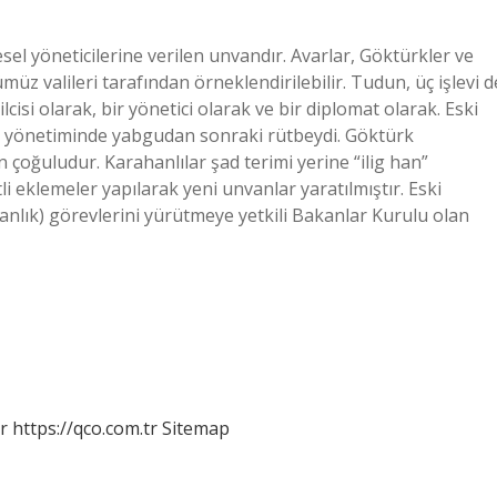
el yöneticilerine verilen unvandır. Avarlar, Göktürkler ve
üz valileri tarafından örneklendirilebilir. Tudun, üç işlevi d
cisi olarak, bir yönetici olarak ve bir diplomat olarak. Eski
t yönetiminde yabgudan sonraki rütbeydi. Göktürk
n çoğuludur. Karahanlılar şad terimi yerine “ilig han”
i eklemeler yapılarak yeni unvanlar yaratılmıştır. Eski
nlık) görevlerini yürütmeye yetkili Bakanlar Kurulu olan
r
https://qco.com.tr
Sitemap