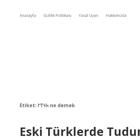
Anasayfa
Gizlilik Politikası
Yasal Uyarı
Hakkımızda
Etiket:
𐱅𐰭𐰼𐰃 ne demek
Eski Türklerde Tudu