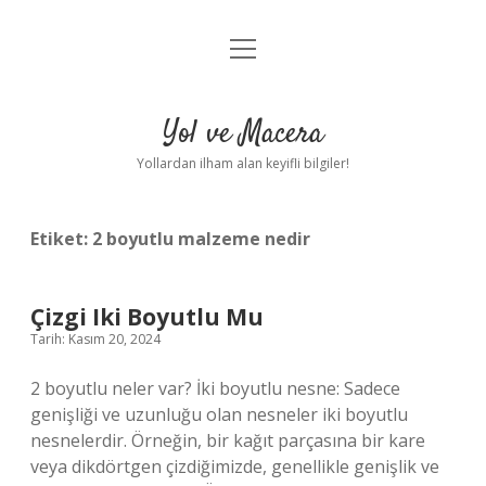
menüyü
Anasayfa
aç
Gizlilik Politikası
Yol ve Macera
Yasal Uyarı
Yollardan ilham alan keyifli bilgiler!
Hakkımızda
Etiket:
2 boyutlu malzeme nedir
Çizgi Iki Boyutlu Mu
Tarih: Kasım 20, 2024
2 boyutlu neler var? İki boyutlu nesne: Sadece
genişliği ve uzunluğu olan nesneler iki boyutlu
nesnelerdir. Örneğin, bir kağıt parçasına bir kare
veya dikdörtgen çizdiğimizde, genellikle genişlik ve