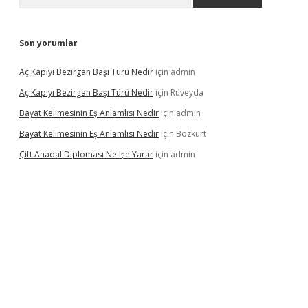
Son yorumlar
Aç Kapıyı Bezirgan Başı Türü Nedir
için
admin
Aç Kapıyı Bezirgan Başı Türü Nedir
için
Rüveyda
Bayat Kelimesinin Eş Anlamlısı Nedir
için
admin
Bayat Kelimesinin Eş Anlamlısı Nedir
için
Bozkurt
Çift Anadal Diploması Ne Işe Yarar
için
admin
asino
betexper güncel giriş