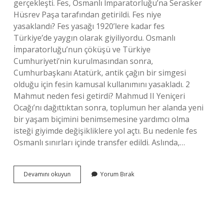
gerçekleşti. Fes, Osmanlı İmparatorluğu’na Serasker
Hüsrev Paşa tarafından getirildi. Fes niye
yasaklandı? Fes yasağı 1920’lere kadar fes
Türkiye’de yaygın olarak giyiliyordu. Osmanlı
İmparatorluğu’nun çöküşü ve Türkiye
Cumhuriyeti’nin kurulmasından sonra,
Cumhurbaşkanı Atatürk, antik çağın bir simgesi
olduğu için fesin kamusal kullanımını yasakladı. 2
Mahmut neden fesi getirdi? Mahmud II Yeniçeri
Ocağı’nı dağıttıktan sonra, toplumun her alanda yeni
bir yaşam biçimini benimsemesine yardımcı olma
isteği giyimde değişikliklere yol açtı. Bu nedenle fes
Osmanlı sınırları içinde transfer edildi. Aslında,…
Fesi
Devamını okuyun
Yorum Bırak
Kim
Kaldırdı