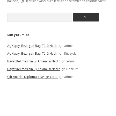
halinde, ilgili içerikler yasal süre içerisinde sitemizden kaldırılacaktır.
Arama
Son yorumlar
Aç Kapıyı Bezirgan Başı Türü Nedir
için
admin
Aç Kapıyı Bezirgan Başı Türü Nedir
için
Rüveyda
Bayat Kelimesinin Eş Anlamlısı Nedir
için
admin
Bayat Kelimesinin Eş Anlamlısı Nedir
için
Bozkurt
Çift Anadal Diploması Ne Işe Yarar
için
admin