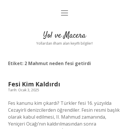
menüyü
Anasayfa
aç
Gizlilik Politikası
Yol ve Macera
Yasal Uyarı
Yollardan ilham alan keyifli bilgiler!
Hakkımızda
Etiket:
2 Mahmut neden fesi getirdi
Fesi Kim Kaldırdı
Tarih: Ocak 3, 2025
Fes kanunu kim çıkardı? Türkler fesi 16. yüzyılda
Cezayirli denizcilerden öğrendiler. Fesin resmi başlık
olarak kabul edilmesi, II. Mahmud zamanında,
Yeniçeri Ocağı’nın kaldırılmasından sonra