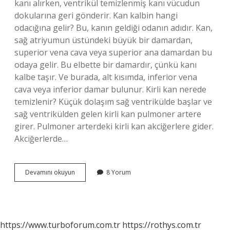
kanı alırken, ventrikül temizlenmiş kanı vücudun
dokularına geri gönderir. Kan kalbin hangi
odacığına gelir? Bu, kanın geldiği odanın adıdır. Kan,
sağ atriyumun üstündeki büyük bir damardan,
superior vena cava veya superior ana damardan bu
odaya gelir. Bu elbette bir damardır, çünkü kanı
kalbe taşır. Ve burada, alt kısımda, inferior vena
cava veya inferior damar bulunur. Kirli kan nerede
temizlenir? Küçük dolaşım sağ ventrikülde başlar ve
sağ ventrikülden gelen kirli kan pulmoner artere
girer. Pulmoner arterdeki kirli kan akciğerlere gider.
Akciğerlerde…
Kirli
Devamını okuyun
8 Yorum
Kan
Kalbin
Hangi
Odacığına
Girer
https://www.turboforum.com.tr
https://rothys.com.tr