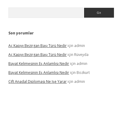
Arama
Son yorumlar
Aç Kapıyı Bezirgan Başı Türü Nedir
için
admin
Aç Kapıyı Bezirgan Başı Türü Nedir
için
Rüveyda
Bayat Kelimesinin Eş Anlamlısı Nedir
için
admin
Bayat Kelimesinin Eş Anlamlısı Nedir
için
Bozkurt
Çift Anadal Diploması Ne Işe Yarar
için
admin
sino
betexper güncel giriş