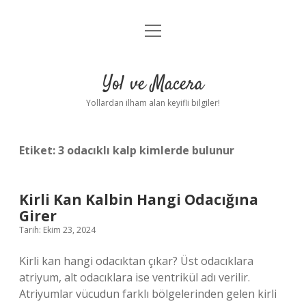
menüyü
Anasayfa
aç
Gizlilik Politikası
Yol ve Macera
Yasal Uyarı
Yollardan ilham alan keyifli bilgiler!
Hakkımızda
Etiket:
3 odacıklı kalp kimlerde bulunur
Kirli Kan Kalbin Hangi Odacığına
Girer
Tarih: Ekim 23, 2024
Kirli kan hangi odacıktan çıkar? Üst odacıklara
atriyum, alt odacıklara ise ventrikül adı verilir.
Atriyumlar vücudun farklı bölgelerinden gelen kirli