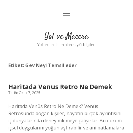
menüyü
Anasayfa
aç
Gizlilik Politikası
Yol ve Macera
Yasal Uyarı
Yollardan ilham alan keyifli bilgiler!
Hakkımızda
Etiket:
6 ev Neyi Temsil eder
Haritada Venus Retro Ne Demek
Tarih: Ocak 7, 2025
Haritada Venüs Retro Ne Demek? Venüs
Retrosunda doğan kişiler, hayatın birçok ayrıntısını
iç dünyalarında deneyimlemeye çalışırlar. Bu durum
içsel duygularını yoğunlaştırabilir ve ani patlamalara