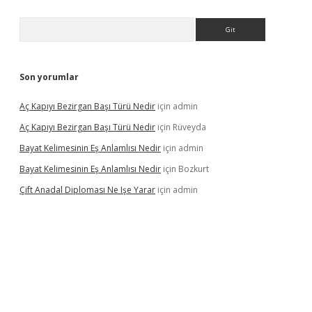
Arama
Son yorumlar
Aç Kapıyı Bezirgan Başı Türü Nedir
için
admin
Aç Kapıyı Bezirgan Başı Türü Nedir
için
Rüveyda
Bayat Kelimesinin Eş Anlamlısı Nedir
için
admin
Bayat Kelimesinin Eş Anlamlısı Nedir
için
Bozkurt
Çift Anadal Diploması Ne Işe Yarar
için
admin
casino
betexper güncel giriş