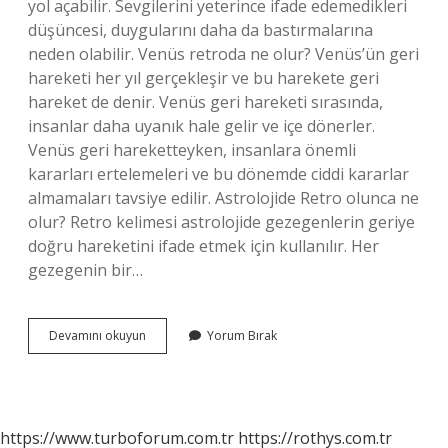
yol açabilir. Sevgilerini yeterince ifade edemedikleri
düşüncesi, duygularını daha da bastırmalarına
neden olabilir. Venüs retroda ne olur? Venüs’ün geri
hareketi her yıl gerçekleşir ve bu harekete geri
hareket de denir. Venüs geri hareketi sırasında,
insanlar daha uyanık hale gelir ve içe dönerler.
Venüs geri hareketteyken, insanlara önemli
kararları ertelemeleri ve bu dönemde ciddi kararlar
almamaları tavsiye edilir. Astrolojide Retro olunca ne
olur? Retro kelimesi astrolojide gezegenlerin geriye
doğru hareketini ifade etmek için kullanılır. Her
gezegenin bir…
Haritada
Devamını okuyun
Yorum Bırak
Venus
Retro
Ne
Demek
https://www.turboforum.com.tr
https://rothys.com.tr