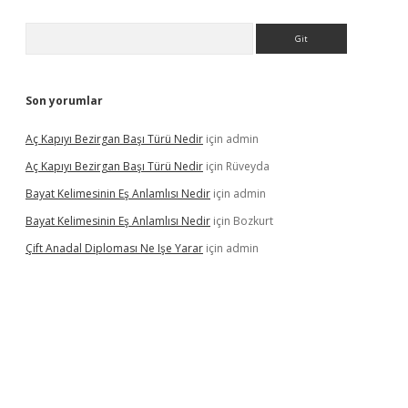
Arama
Son yorumlar
Aç Kapıyı Bezirgan Başı Türü Nedir
için
admin
Aç Kapıyı Bezirgan Başı Türü Nedir
için
Rüveyda
Bayat Kelimesinin Eş Anlamlısı Nedir
için
admin
Bayat Kelimesinin Eş Anlamlısı Nedir
için
Bozkurt
Çift Anadal Diploması Ne Işe Yarar
için
admin
sino
betexper güncel giriş