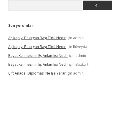
Arama
Son yorumlar
Aç Kapıyı Bezirgan Başı Türü Nedir
için
admin
Aç Kapıyı Bezirgan Başı Türü Nedir
için
Rüveyda
Bayat Kelimesinin Eş Anlamlısı Nedir
için
admin
Bayat Kelimesinin Eş Anlamlısı Nedir
için
Bozkurt
Çift Anadal Diploması Ne Işe Yarar
için
admin
sino
betexper güncel giriş