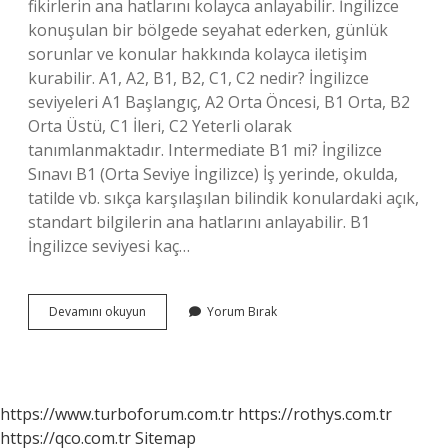
fikirlerin ana hatlarını kolayca anlayabilir. İngilizce
konuşulan bir bölgede seyahat ederken, günlük
sorunlar ve konular hakkında kolayca iletişim
kurabilir. A1, A2, B1, B2, C1, C2 nedir? İngilizce
seviyeleri A1 Başlangıç, A2 Orta Öncesi, B1 Orta, B2
Orta Üstü, C1 İleri, C2 Yeterli olarak
tanımlanmaktadır. Intermediate B1 mi? İngilizce
Sınavı B1 (Orta Seviye İngilizce) İş yerinde, okulda,
tatilde vb. sıkça karşılaşılan bilindik konulardaki açık,
standart bilgilerin ana hatlarını anlayabilir. B1
İngilizce seviyesi kaç…
B1
Devamını okuyun
Yorum Bırak
Ingilizcede
Ne
Demek
https://www.turboforum.com.tr
https://rothys.com.tr
https://qco.com.tr
Sitemap