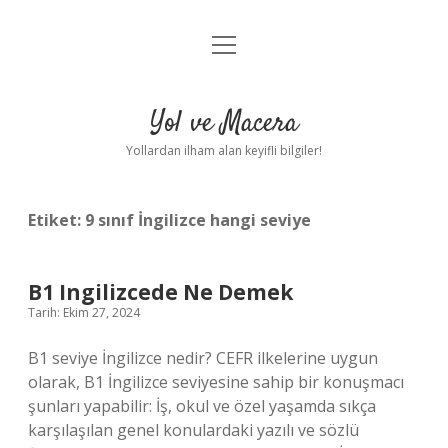
menüyü
Anasayfa
aç
Gizlilik Politikası
Yol ve Macera
Yasal Uyarı
Yollardan ilham alan keyifli bilgiler!
Hakkımızda
Etiket:
9 sınıf İngilizce hangi seviye
B1 Ingilizcede Ne Demek
Tarih: Ekim 27, 2024
B1 seviye İngilizce nedir? CEFR ilkelerine uygun
olarak, B1 İngilizce seviyesine sahip bir konuşmacı
şunları yapabilir: İş, okul ve özel yaşamda sıkça
karşılaşılan genel konulardaki yazılı ve sözlü