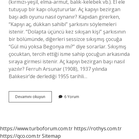
(kırmızı-yeşil, elma-armut, balık-kelebek vb.). El ele
tutuşup bir kapı oluştururlar. Aç kapıyı bezirgan
başı adlı oyunu nasıl oynanır? Kapıdan girerken,
“Kapıyı aç, dükkan sahibi” şarkısını söylemeleri
istenir. “Dolapta üçüncü kez sıkışan kişi” şarkısının
bir bölümünde, diğerleri sessizce sıkışmış çocuğa
“Gül mü yoksa Begonya mı?” diye sorarlar. Sıkışmış
çocuktan, tercih ettiği isme sahip çocuğun arkasında
sıraya girmesi istenir. Aç kapıyı bezirgan başı nasıl
yazılır? Ferruh Arsunar (1908), 1937 yılında
Balıkesir’de derlediği 1955 tarihli…
Aç
Devamını okuyun
6 Yorum
Kapıyı
Bezirgan
Başı
Türü
Nedir
https://www.turboforum.com.tr
https://rothys.com.tr
https://qco.com.tr
Sitemap