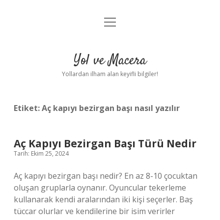
menüyü
Anasayfa
aç
Gizlilik Politikası
Yol ve Macera
Yasal Uyarı
Yollardan ilham alan keyifli bilgiler!
Hakkımızda
Etiket:
Aç kapıyı bezirgan başı nasıl yazılır
Aç Kapıyı Bezirgan Başı Türü Nedir
Tarih: Ekim 25, 2024
Aç kapıyı bezirgan başı nedir? En az 8-10 çocuktan
oluşan gruplarla oynanır. Oyuncular tekerleme
kullanarak kendi aralarından iki kişi seçerler. Baş
tüccar olurlar ve kendilerine bir isim verirler