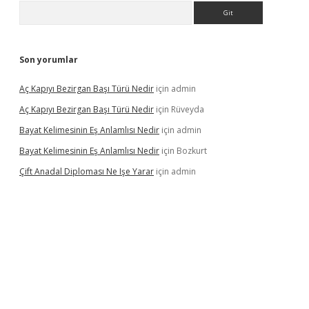
Arama
Son yorumlar
Aç Kapıyı Bezirgan Başı Türü Nedir
için
admin
Aç Kapıyı Bezirgan Başı Türü Nedir
için
Rüveyda
Bayat Kelimesinin Eş Anlamlısı Nedir
için
admin
Bayat Kelimesinin Eş Anlamlısı Nedir
için
Bozkurt
Çift Anadal Diploması Ne Işe Yarar
için
admin
sino
betexper güncel giriş