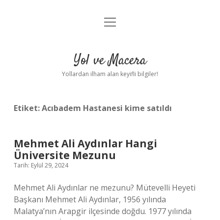
menüyü
Anasayfa
aç
Gizlilik Politikası
Yol ve Macera
Yasal Uyarı
Yollardan ilham alan keyifli bilgiler!
Hakkımızda
Etiket:
Acıbadem Hastanesi kime satıldı
Mehmet Ali Aydınlar Hangi
Üniversite Mezunu
Tarih: Eylül 29, 2024
Mehmet Ali Aydınlar ne mezunu? Mütevelli Heyeti
Başkanı Mehmet Ali Aydınlar, 1956 yılında
Malatya’nın Arapgir ilçesinde doğdu. 1977 yılında