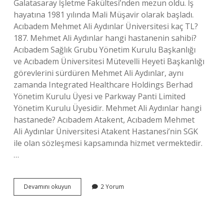
Galatasaray İşletme Fakültesi’nden mezun oldu. İş
hayatına 1981 yılında Mali Müşavir olarak başladı.
Acıbadem Mehmet Ali Aydınlar Üniversitesi kaç TL?
187. Mehmet Ali Aydınlar hangi hastanenin sahibi?
Acıbadem Sağlık Grubu Yönetim Kurulu Başkanlığı
ve Acıbadem Üniversitesi Mütevelli Heyeti Başkanlığı
görevlerini sürdüren Mehmet Ali Aydınlar, aynı
zamanda Integrated Healthcare Holdings Berhad
Yönetim Kurulu Üyesi ve Parkway Panti Limited
Yönetim Kurulu Üyesidir. Mehmet Ali Aydınlar hangi
hastanede? Acıbadem Atakent, Acıbadem Mehmet
Ali Aydınlar Üniversitesi Atakent Hastanesi’nin SGK
ile olan sözleşmesi kapsamında hizmet vermektedir.
…
Mehmet
Devamını okuyun
2 Yorum
Ali
Aydınlar
Hangi