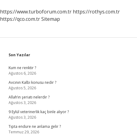
Üniversite
Mezunu
https://www.turboforum.com.tr
https://rothys.com.tr
https://qco.com.tr
Sitemap
Sidebar
Son Yazılar
Kum ne renktir ?
Ağustos 6, 2026
Avcının Kalbi konusu nedir ?
Ağustos 5, 2026
Allah’ın şeriatı nelerdir ?
Ağustos 3, 2026
9 Eylül veterinerlik kaç binle alıyor ?
Ağustos 3, 2026
Tıpta endure ne anlama gelir ?
Temmuz 29, 2026