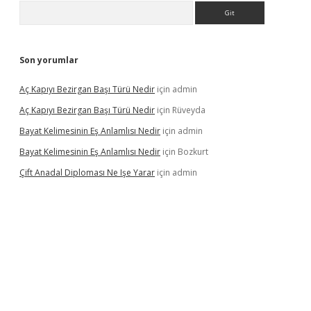
Arama
Son yorumlar
Aç Kapıyı Bezirgan Başı Türü Nedir
için
admin
Aç Kapıyı Bezirgan Başı Türü Nedir
için
Rüveyda
Bayat Kelimesinin Eş Anlamlısı Nedir
için
admin
Bayat Kelimesinin Eş Anlamlısı Nedir
için
Bozkurt
Çift Anadal Diploması Ne Işe Yarar
için
admin
asino
betexper güncel giriş