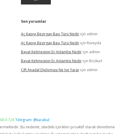
Son yorumlar
Aç Kapıyı Bezirgan Başı Türü Nedir
için
admin
Aç Kapıyı Bezirgan Başı Türü Nedir
için
Rüveyda
Bayat Kelimesinin Eş Anlamlısı Nedir
için
admin
Bayat Kelimesinin Eş Anlamlısı Nedir
için
Bozkurt
Çift Anadal Diploması Ne Işe Yarar
için
admin
06 0 726
Telegram: @karabul
vermektedir. Bu nedenle, sitedeki içerikleri proaktif olarak denetleme