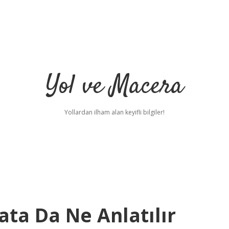
Yol ve Macera
Yollardan ilham alan keyifli bilgiler!
ta Da Ne Anlatılır