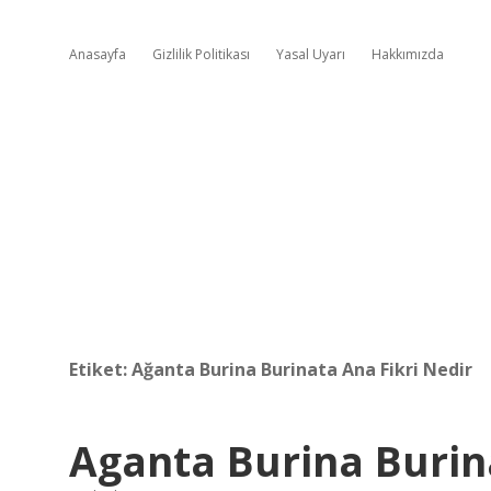
Anasayfa
Gizlilik Politikası
Yasal Uyarı
Hakkımızda
Etiket:
Ağanta Burina Burinata Ana Fikri Nedir
Aganta Burina Burina