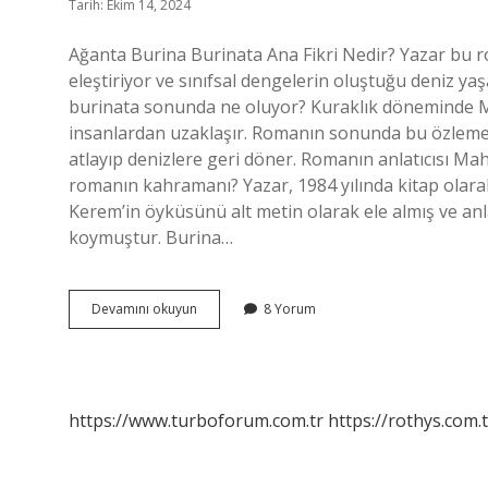
Tarih: Ekim 14, 2024
Ağanta Burina Burinata Ana Fikri Nedir? Yazar bu 
eleştiriyor ve sınıfsal dengelerin oluştuğu deniz y
burinata sonunda ne oluyor? Kuraklık döneminde Ma
insanlardan uzaklaşır. Romanın sonunda bu özleme
atlayıp denizlere geri döner. Romanın anlatıcısı M
romanın kahramanı? Yazar, 1984 yılında kitap olar
Kerem’in öyküsünü alt metin olarak ele almış ve an
koymuştur. Burina…
Aganta
Devamını okuyun
8 Yorum
Burina
Burinata
Da
Ne
Anlatılır
https://www.turboforum.com.tr
https://rothys.com.t