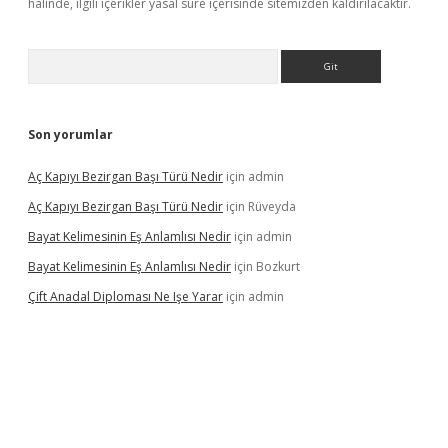
halinde, ilgili içerikler yasal süre içerisinde sitemizden kaldırılacaktır.
Arama
Son yorumlar
Aç Kapıyı Bezirgan Başı Türü Nedir
için
admin
Aç Kapıyı Bezirgan Başı Türü Nedir
için
Rüveyda
Bayat Kelimesinin Eş Anlamlısı Nedir
için
admin
Bayat Kelimesinin Eş Anlamlısı Nedir
için
Bozkurt
Çift Anadal Diploması Ne Işe Yarar
için
admin