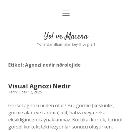
menüyü
Anasayfa
aç
Gizlilik Politikası
Yol ve Macera
Yasal Uyarı
Yollardan ilham alan keyifli bilgiler!
Hakkımızda
Etiket:
Agnozi nedir nörolojide
Visual Agnozi Nedir
Tarih: Ocak 12, 2025
Görsel agnozi neden olur? Bu, görme (keskinlik,
görme alanı ve tarama), dil, hafıza veya zeka
eksikliğinden kaynaklanmaz. Kortikal körlük, birincil
görsel korteksteki lezyonlar sonucu oluşurken,