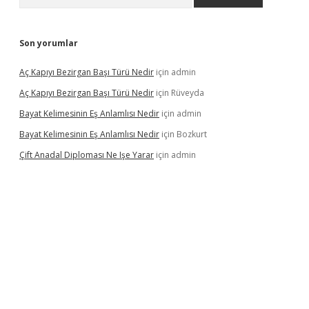
Son yorumlar
Aç Kapıyı Bezirgan Başı Türü Nedir
için
admin
Aç Kapıyı Bezirgan Başı Türü Nedir
için
Rüveyda
Bayat Kelimesinin Eş Anlamlısı Nedir
için
admin
Bayat Kelimesinin Eş Anlamlısı Nedir
için
Bozkurt
Çift Anadal Diploması Ne Işe Yarar
için
admin
sino
betexper güncel giriş