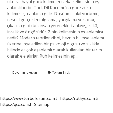
ukul ve hayal gücü kelimeleri zeka kelimesinin eş
anlamlılarıdır. Türk Dil Kurumu’na göre zeka
kelimesi şu anlama gelir: Düşünme, akıl yürütme,
nesnel gerçekleri algılama, yargılama ve sonuç
çıkarma gibi tüm insan yetenekleri anlayış, zekâ,
incelik ve öngörüdür. Zihin kelimesinin eş anlamlısı
nedir? Modern teoriler zihni, beynin bilimsel anlamı
üzerine inşa edilen bir psikoloji olgusu ve sıklıkla
bilinçle az çok eşanlamlı olarak kullanılan bir terim
olarak ele alırlar. Ruh kelimesinin eş…
Akıl
Devamını okuyun
Yorum Bırak
In
Eş
Anlamlısı
Nedir
https://www.turboforum.com.tr
https://rothys.com.tr
https://qco.com.tr
Sitemap