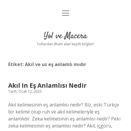
menüyü
Anasayfa
aç
Gizlilik Politikası
Yol ve Macera
Yasal Uyarı
Yollardan ilham alan keyifli bilgiler!
Hakkımızda
Etiket:
Akıl ve us eş anlamlı mıdır
Akıl In Eş Anlamlısı Nedir
Tarih: Ocak 12, 2025
Akıl kelimesinin eş anlamlısı nedir? Biz, eski Türkçe
bir kelime olup ruh ve akıl kelimeleriyle eş
anlamlıdır. Zeka kelimesinin eş anlamlısı nedir? Peki
zeka kelimesinin eş anlamlısı nedir? Akıl, içgörü,