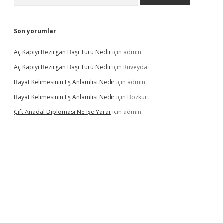
Son yorumlar
Aç Kapıyı Bezirgan Başı Türü Nedir
için
admin
Aç Kapıyı Bezirgan Başı Türü Nedir
için
Rüveyda
Bayat Kelimesinin Eş Anlamlısı Nedir
için
admin
Bayat Kelimesinin Eş Anlamlısı Nedir
için
Bozkurt
Çift Anadal Diploması Ne Işe Yarar
için
admin
asino
betexper güncel giriş