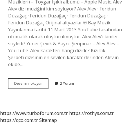
Müzikleri) – Toygar Işıklı albümü – Apple Music. Alev
Alev dizi müziğini kim söylüyor? Alev Alev · Feridun
Düzağaç · Feridun Düzağaç · Feridun Düzağaç ·
Feridun Düzağaç Orijinal altyazılar ℗ Bay Müzik
Yayınlanma tarihi: 11 Mart 2013 YouTube tarafından
otomatik olarak oluşturulmuştur. Alev Alev’i kimler
söyledi? Yener Çevik & Bayro Şenpınar – Alev Alev –
YouTube. Alev karakteri hangi dizide? Kızılcık
Şerbeti dizisinin en sevilen karakterlerinden Alev’in
ekibe…
Alev
Devamını okuyun
2 Yorum
Alev
Şarkısı
Hangi
Dizide
Çaldı
https://www.turboforum.com.tr
https://rothys.com.tr
https://qco.com.tr
Sitemap