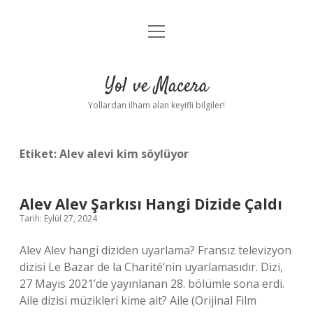
menüyü
Anasayfa
aç
Gizlilik Politikası
Yol ve Macera
Yasal Uyarı
Yollardan ilham alan keyifli bilgiler!
Hakkımızda
Etiket:
Alev alevi kim söylüyor
Alev Alev Şarkısı Hangi Dizide Çaldı
Tarih: Eylül 27, 2024
Alev Alev hangi diziden uyarlama? Fransız televizyon
dizisi Le Bazar de la Charité’nin uyarlamasıdır. Dizi,
27 Mayıs 2021’de yayınlanan 28. bölümle sona erdi.
Aile dizisi müzikleri kime ait? ‎Aile (Orijinal Film