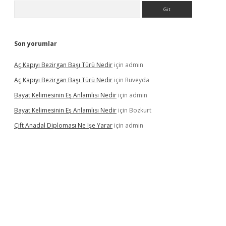
Arama
Son yorumlar
Aç Kapıyı Bezirgan Başı Türü Nedir
için
admin
Aç Kapıyı Bezirgan Başı Türü Nedir
için
Rüveyda
Bayat Kelimesinin Eş Anlamlısı Nedir
için
admin
Bayat Kelimesinin Eş Anlamlısı Nedir
için
Bozkurt
Çift Anadal Diploması Ne Işe Yarar
için
admin
sino
betexper güncel giriş