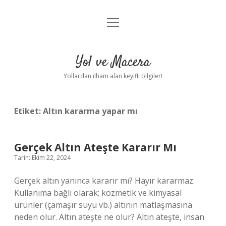
menüyü
Anasayfa
aç
Gizlilik Politikası
Yol ve Macera
Yasal Uyarı
Yollardan ilham alan keyifli bilgiler!
Hakkımızda
Etiket:
Altın kararma yapar mı
Gerçek Altın Ateşte Kararır Mı
Tarih: Ekim 22, 2024
Gerçek altın yanınca kararır mı? Hayır kararmaz.
Kullanıma bağlı olarak; kozmetik ve kimyasal
ürünler (çamaşır suyu vb.) altının matlaşmasına
neden olur. Altın ateşte ne olur? Altın ateşte, insan