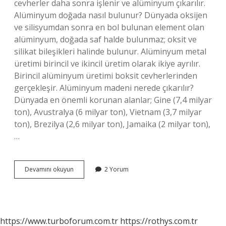
cevherler daha sonra işlenir ve alüminyum çıkarılır.
Alüminyum doğada nasıl bulunur? Dünyada oksijen
ve silisyumdan sonra en bol bulunan element olan
alüminyum, doğada saf halde bulunmaz; oksit ve
silikat bileşikleri halinde bulunur. Alüminyum metal
üretimi birincil ve ikincil üretim olarak ikiye ayrılır.
Birincil alüminyum üretimi boksit cevherlerinden
gerçekleşir. Alüminyum madeni nerede çıkarılır?
Dünyada en önemli korunan alanlar; Gine (7,4 milyar
ton), Avustralya (6 milyar ton), Vietnam (3,7 milyar
ton), Brezilya (2,6 milyar ton), Jamaika (2 milyar ton),
…
Alüminyum
Devamını okuyun
2 Yorum
Madeni
Nasıl
Çıkarılır
https://www.turboforum.com.tr
https://rothys.com.tr