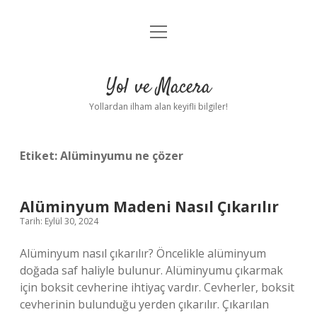
menüyü
Anasayfa
aç
Gizlilik Politikası
Yol ve Macera
Yasal Uyarı
Yollardan ilham alan keyifli bilgiler!
Hakkımızda
Etiket:
Alüminyumu ne çözer
Alüminyum Madeni Nasıl Çıkarılır
Tarih: Eylül 30, 2024
Alüminyum nasıl çıkarılır? Öncelikle alüminyum
doğada saf haliyle bulunur. Alüminyumu çıkarmak
için boksit cevherine ihtiyaç vardır. Cevherler, boksit
cevherinin bulunduğu yerden çıkarılır. Çıkarılan