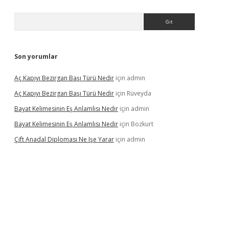
Arama
Son yorumlar
Aç Kapıyı Bezirgan Başı Türü Nedir
için
admin
Aç Kapıyı Bezirgan Başı Türü Nedir
için
Rüveyda
Bayat Kelimesinin Eş Anlamlısı Nedir
için
admin
Bayat Kelimesinin Eş Anlamlısı Nedir
için
Bozkurt
Çift Anadal Diploması Ne Işe Yarar
için
admin
sino
betexper güncel giriş