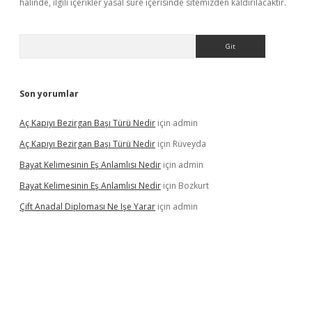
halinde, ilgili içerikler yasal süre içerisinde sitemizden kaldırılacaktır.
Arama
Son yorumlar
Aç Kapıyı Bezirgan Başı Türü Nedir
için
admin
Aç Kapıyı Bezirgan Başı Türü Nedir
için
Rüveyda
Bayat Kelimesinin Eş Anlamlısı Nedir
için
admin
Bayat Kelimesinin Eş Anlamlısı Nedir
için
Bozkurt
Çift Anadal Diploması Ne Işe Yarar
için
admin