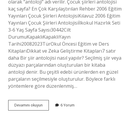
olarak “antoloji” adı verilir. Çocuk şiirleri antolojisi
kaç sayfa? En Çok Karşılaştırılan Rehber 2006 Eğitim
Yayınları Çocuk Şiirleri AntolojisiKılavuz 2006 Eğitim
Yayınları Çocuk Şiirleri Antolojisiİlkokul Hazırlık Seti
3-6 Yaş Sayfa Sayısı30442Cilt
DurumuKapaklıKapaklıYayın
Tarihi20082023TürOkul Öncesi Eğitim ve Ders
KitaplarıDikkat ve Zeka Geliştirme Kitapları7 satır
daha Bir şiir antolojisi nasıl yapılır? Seçilmiş şiir veya
düzyazı parçalarından oluşturulan bir kitaba
antoloji denir. Bu çeşitli edebi ürünlerden en güzel
parçaların seçilmesiyle oluşturulur. Böylece farklı
yöntemlere göre düzenlenmiş…
Çocuk
Devamını okuyun
6 Yorum
Şiirleri
Antolojisi
Nedir