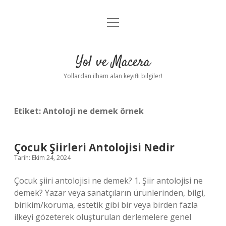
menüyü
Anasayfa
aç
Gizlilik Politikası
Yol ve Macera
Yasal Uyarı
Yollardan ilham alan keyifli bilgiler!
Hakkımızda
Etiket:
Antoloji ne demek örnek
Çocuk Şiirleri Antolojisi Nedir
Tarih: Ekim 24, 2024
Çocuk şiiri antolojisi ne demek? 1. Şiir antolojisi ne
demek? Yazar veya sanatçıların ürünlerinden, bilgi,
birikim/koruma, estetik gibi bir veya birden fazla
ilkeyi gözeterek oluşturulan derlemelere genel