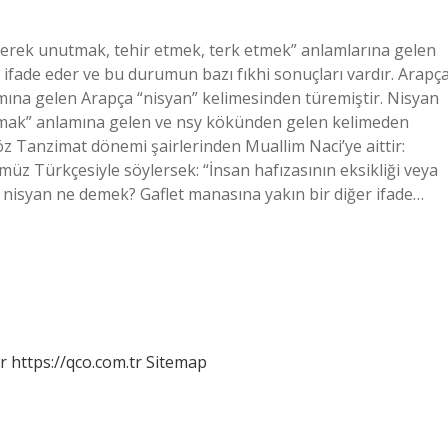
yerek unutmak, tehir etmek, terk etmek” anlamlarına gelen
i ifade eder ve bu durumun bazı fıkhi sonuçları vardır. Arapç
mına gelen Arapça “nisyan” kelimesinden türemiştir. Nisyan
öz Tanzimat dönemi şairlerinden Muallim Naci’ye aittir:
ümüz Türkçesiyle söylersek: “İnsan hafızasının eksikliği veya
ta nisyan ne demek? Gaflet manasına yakın bir diğer ifade…
r
https://qco.com.tr
Sitemap