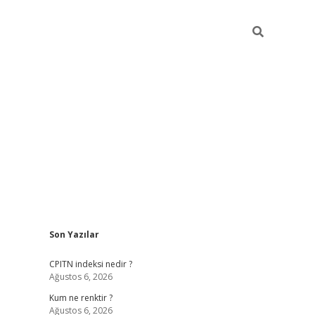
Sidebar
Son Yazılar
ilbet yeni giriş
betexpergiris.casino
betex
CPITN indeksi nedir ?
Ağustos 6, 2026
Kum ne renktir ?
Ağustos 6, 2026