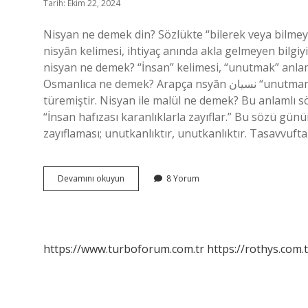
Tarih: Ekim 22, 2024
Nisyan ne demek din? Sözlükte “bilerek veya bilme
nisyân kelimesi, ihtiyaç anında akla gelmeyen bilgiy
nisyan ne demek? “İnsan” kelimesi, “unutmak” anla
Osmanlıca ne demek? Arapça nsyān نسيان “unutmamak” anlamına gelen ve nsy kökünden gelen kelimeden
türemiştir. Nisyan ile malül ne demek? Bu anlamlı s
“İnsan hafızası karanlıklarla zayıflar.” Bu sözü gün
zayıflaması; unutkanlıktır, unutkanlıktır. Tasavvuf
Nisyan
Devamını okuyun
8 Yorum
Pası
Ne
Demek
https://www.turboforum.com.tr
https://rothys.com.t