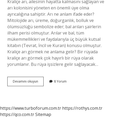
Kraliçe arı, ailesinin hayatta kalmasını sağlayan ve
arı kolonisini yöneten en önemli üye olma
ayrıcalığına sahiptir. Arı ne anlam ifade eder?
Mitolojide arı, üreme, doğurganlık, bolluk ve
ölümsüzlüğü sembolize eder; bal arıları şairlerin
ilham perisi olmuştur. Arılar ve bal, tüm
mükemmellikleri ve faydalarıyla üç büyük kutsal
kitabın (Tevrat, İncil ve Kuran) konusu olmuştur.
Kraliçe arı görmek ne anlama gelir? Bir rüyada
kraliçe arı görmek çok hayırlı bir rüya olarak
yorumlanır. Bu rüya işsizlere gelir sağlayacak…
Kraliçe
Devamını okuyun
8 Yorum
Arı
Anlamı
Ne
https://www.turboforum.com.tr
https://rothys.com.tr
https://qco.com.tr
Sitemap