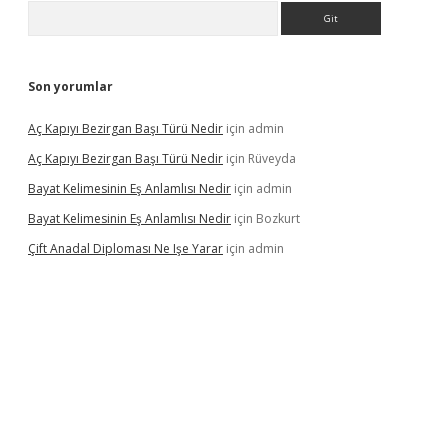
Arama
Son yorumlar
Aç Kapıyı Bezirgan Başı Türü Nedir
için
admin
Aç Kapıyı Bezirgan Başı Türü Nedir
için
Rüveyda
Bayat Kelimesinin Eş Anlamlısı Nedir
için
admin
Bayat Kelimesinin Eş Anlamlısı Nedir
için
Bozkurt
Çift Anadal Diploması Ne Işe Yarar
için
admin
asino
betexper güncel giriş