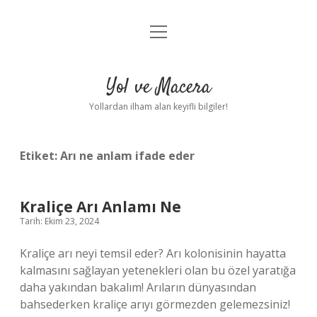
menüyü
Anasayfa
aç
Gizlilik Politikası
Yol ve Macera
Yasal Uyarı
Yollardan ilham alan keyifli bilgiler!
Hakkımızda
Etiket:
Arı ne anlam ifade eder
Kraliçe Arı Anlamı Ne
Tarih: Ekim 23, 2024
Kraliçe arı neyi temsil eder? Arı kolonisinin hayatta
kalmasını sağlayan yetenekleri olan bu özel yaratığa
daha yakından bakalım! Arıların dünyasından
bahsederken kraliçe arıyı görmezden gelemezsiniz!