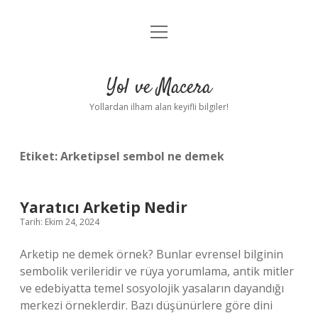
menüyü
Anasayfa
aç
Gizlilik Politikası
Yol ve Macera
Yasal Uyarı
Yollardan ilham alan keyifli bilgiler!
Hakkımızda
Etiket:
Arketipsel sembol ne demek
Yaratıcı Arketip Nedir
Tarih: Ekim 24, 2024
Arketip ne demek örnek? Bunlar evrensel bilginin
sembolik verileridir ve rüya yorumlama, antik mitler
ve edebiyatta temel sosyolojik yasaların dayandığı
merkezi örneklerdir. Bazı düşünürlere göre dini