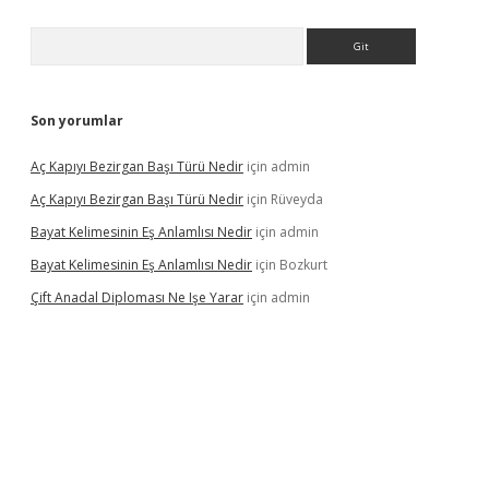
Arama
Son yorumlar
Aç Kapıyı Bezirgan Başı Türü Nedir
için
admin
Aç Kapıyı Bezirgan Başı Türü Nedir
için
Rüveyda
Bayat Kelimesinin Eş Anlamlısı Nedir
için
admin
Bayat Kelimesinin Eş Anlamlısı Nedir
için
Bozkurt
Çift Anadal Diploması Ne Işe Yarar
için
admin
sino
betexper güncel giriş