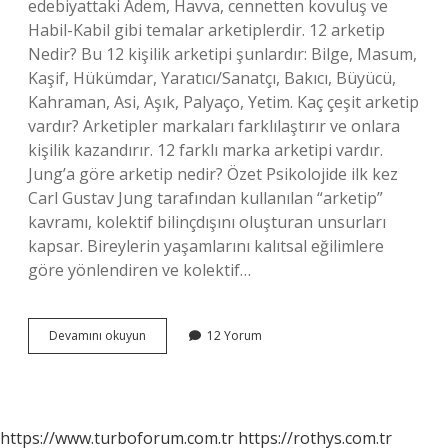
edebiyattaki Adem, Havva, cennetten kovuluş ve
Habil-Kabil gibi temalar arketiplerdir. 12 arketip
Nedir? Bu 12 kişilik arketipi şunlardır: Bilge, Masum,
Kaşif, Hükümdar, Yaratıcı/Sanatçı, Bakıcı, Büyücü,
Kahraman, Asi, Aşık, Palyaço, Yetim. Kaç çeşit arketip
vardır? Arketipler markaları farklılaştırır ve onlara
kişilik kazandırır. 12 farklı marka arketipi vardır.
Jung’a göre arketip nedir? Özet Psikolojide ilk kez
Carl Gustav Jung tarafından kullanılan “arketip”
kavramı, kolektif bilinçdışını oluşturan unsurları
kapsar. Bireylerin yaşamlarını kalıtsal eğilimlere
göre yönlendiren ve kolektif…
Yaratıcı
Devamını okuyun
12 Yorum
Arketip
Nedir
https://www.turboforum.com.tr
https://rothys.com.tr