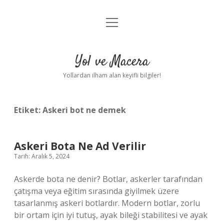
menüyü
Anasayfa
aç
Gizlilik Politikası
Yol ve Macera
Yasal Uyarı
Yollardan ilham alan keyifli bilgiler!
Hakkımızda
Etiket:
Askeri bot ne demek
Askeri Bota Ne Ad Verilir
Tarih: Aralık 5, 2024
Askerde bota ne denir? Botlar, askerler tarafından
çatışma veya eğitim sırasında giyilmek üzere
tasarlanmış askeri botlardır. Modern botlar, zorlu
bir ortam için iyi tutuş, ayak bileği stabilitesi ve ayak