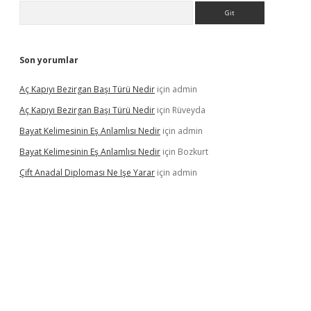
Arama
Son yorumlar
Aç Kapıyı Bezirgan Başı Türü Nedir
için
admin
Aç Kapıyı Bezirgan Başı Türü Nedir
için
Rüveyda
Bayat Kelimesinin Eş Anlamlısı Nedir
için
admin
Bayat Kelimesinin Eş Anlamlısı Nedir
için
Bozkurt
Çift Anadal Diploması Ne Işe Yarar
için
admin
casino
betexper güncel giriş