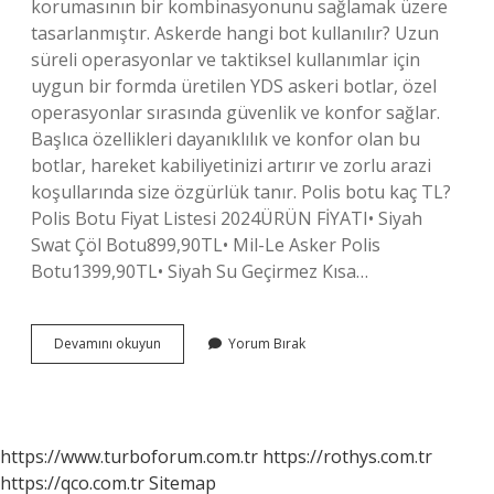
korumasının bir kombinasyonunu sağlamak üzere
tasarlanmıştır. Askerde hangi bot kullanılır? Uzun
süreli operasyonlar ve taktiksel kullanımlar için
uygun bir formda üretilen YDS askeri botlar, özel
operasyonlar sırasında güvenlik ve konfor sağlar.
Başlıca özellikleri dayanıklılık ve konfor olan bu
botlar, hareket kabiliyetinizi artırır ve zorlu arazi
koşullarında size özgürlük tanır. Polis botu kaç TL?
Polis Botu Fiyat Listesi 2024ÜRÜN FİYATI• Siyah
Swat Çöl Botu899,90TL• Mil-Le Asker Polis
Botu1399,90TL• Siyah Su Geçirmez Kısa…
Askeri
Devamını okuyun
Yorum Bırak
Bota
Ne
Ad
Verilir
https://www.turboforum.com.tr
https://rothys.com.tr
https://qco.com.tr
Sitemap