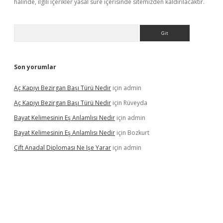
halinde, ilgili içerikler yasal süre içerisinde sitemizden kaldırılacaktır.
Arama
Son yorumlar
Aç Kapıyı Bezirgan Başı Türü Nedir
için
admin
Aç Kapıyı Bezirgan Başı Türü Nedir
için
Rüveyda
Bayat Kelimesinin Eş Anlamlısı Nedir
için
admin
Bayat Kelimesinin Eş Anlamlısı Nedir
için
Bozkurt
Çift Anadal Diploması Ne Işe Yarar
için
admin