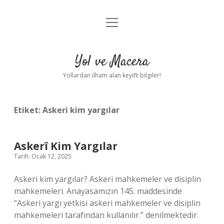
menüyü
Anasayfa
aç
Gizlilik Politikası
Yol ve Macera
Yasal Uyarı
Yollardan ilham alan keyifli bilgiler!
Hakkımızda
Etiket:
Askeri kim yargılar
Askerî Kim Yargılar
Tarih: Ocak 12, 2025
Askeri kim yargılar? Askeri mahkemeler ve disiplin
mahkemeleri. Anayasamızın 145. maddesinde
“Askeri yargı yetkisi askeri mahkemeler ve disiplin
mahkemeleri tarafından kullanılır.” denilmektedir.