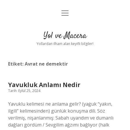
menüyü
Anasayfa
aç
Gizlilik Politikası
Yol ve Macera
Yasal Uyarı
Yollardan ilham alan keyifli bilgiler!
Hakkımızda
Etiket:
Avrat ne demektir
Yavukluk Anlamı Nedir
Tarih: Eylül 25, 2024
Yavuklu kelimesi ne anlama gelir? (yaġuk “yakın,
ilgili” kelimesinden) günlük konuşma dili. Söz
verilmiş, nişanlanmış: Sabah uyandım ve dumanlı
dağları gördüm / Sevgilim ağzımı bağlıyor (halk