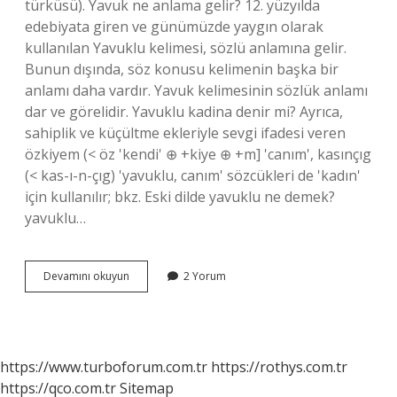
türküsü). Yavuk ne anlama gelir? 12. yüzyılda
edebiyata giren ve günümüzde yaygın olarak
kullanılan Yavuklu kelimesi, sözlü anlamına gelir.
Bunun dışında, söz konusu kelimenin başka bir
anlamı daha vardır. Yavuk kelimesinin sözlük anlamı
dar ve görelidir. Yavuklu kadina denir mi? Ayrıca,
sahiplik ve küçültme ekleriyle sevgi ifadesi veren
özkiyem (< öz 'kendi' ⊕ +kiye ⊕ +m] 'canım', kasınçıg
(< kas-ı-n-çıg) 'yavuklu, canım' sözcükleri de 'kadın'
için kullanılır; bkz. Eski dilde yavuklu ne demek?
yavuklu…
Yavukluk
Devamını okuyun
2 Yorum
Anlamı
Nedir
https://www.turboforum.com.tr
https://rothys.com.tr
https://qco.com.tr
Sitemap