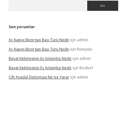
Arama
Son yorumlar
Aç Kapıyı Bezirgan Başı Türü Nedir
için
admin
Aç Kapıyı Bezirgan Başı Türü Nedir
için
Rüveyda
Bayat Kelimesinin Eş Anlamlısı Nedir
için
admin
Bayat Kelimesinin Eş Anlamlısı Nedir
için
Bozkurt
Çift Anadal Diploması Ne Işe Yarar
için
admin
asino
betexper güncel giriş