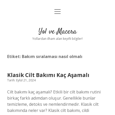
menüyü
Anasayfa
aç
Gizlilik Politikası
Yol ve Macera
Yasal Uyarı
Yollardan ilham alan keyifli bilgiler!
Hakkımızda
Etiket:
Bakım sıralaması nasıl olmalı
Klasik Cilt Bakımı Kaç Aşamalı
Tarih: Eylül 21, 2024
Cilt bakımı kaç aşamalı? Etkili bir cilt bakımı rutini
birkaç farklı adımdan oluşur. Genellikle bunlar
temizleme, detoks ve nemlendirmedir. Klasik cilt
bakımında neler var? Klasik cilt bakımı, cildi