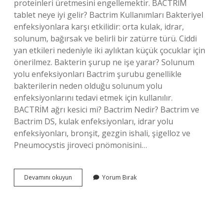
proteinleri üretmesini engellemektir. BACTRİM
tablet neye iyi gelir? Bactrim Kullanımları Bakteriyel
enfeksiyonlara karşı etkilidir: orta kulak, idrar,
solunum, bağırsak ve belirli bir zatürre türü. Ciddi
yan etkileri nedeniyle iki aylıktan küçük çocuklar için
önerilmez. Bakterin şurup ne işe yarar? Solunum
yolu enfeksiyonları Bactrim şurubu genellikle
bakterilerin neden olduğu solunum yolu
enfeksiyonlarını tedavi etmek için kullanılır.
BACTRİM ağrı kesici mi? Bactrim Nedir? Bactrim ve
Bactrim DS, kulak enfeksiyonları, idrar yolu
enfeksiyonları, bronşit, gezgin ishali, şigelloz ve
Pneumocystis jiroveci pnömonisini…
Bakterin
Devamını okuyun
Yorum Bırak
Ilaç
Ne
Için
Kullanılır