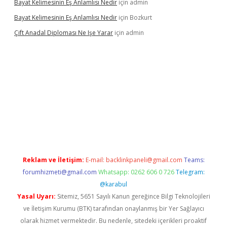
Bayat Kelimesinin Eş Anlamlısı Nedir
için
admin
Bayat Kelimesinin Eş Anlamlısı Nedir
için
Bozkurt
Çift Anadal Diploması Ne Işe Yarar
için
admin
ino
betexper güncel giriş
Reklam ve İletişim:
E-mail:
backlinkpaneli@gmail.com
Teams:
forumhizmeti@gmail.com
Whatsapp: 0262 606 0 726
Telegram:
@karabul
Yasal Uyarı:
Sitemiz, 5651 Sayılı Kanun gereğince Bilgi Teknolojileri
ve İletişim Kurumu (BTK) tarafından onaylanmış bir Yer Sağlayıcı
olarak hizmet vermektedir. Bu nedenle, sitedeki içerikleri proaktif