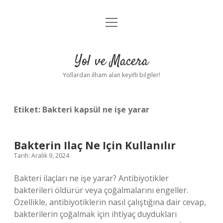
menüyü
Anasayfa
aç
Gizlilik Politikası
Yol ve Macera
Yasal Uyarı
Yollardan ilham alan keyifli bilgiler!
Hakkımızda
Etiket:
Bakteri kapsül ne işe yarar
Bakterin Ilaç Ne Için Kullanılır
Tarih: Aralık 9, 2024
Bakteri ilaçları ne işe yarar? Antibiyotikler
bakterileri öldürür veya çoğalmalarını engeller.
Özellikle, antibiyotiklerin nasıl çalıştığına dair cevap,
bakterilerin çoğalmak için ihtiyaç duydukları