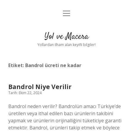
menüyü
Anasayfa
aç
Gizlilik Politikası
Yol ve Macera
Yasal Uyarı
Yollardan ilham alan keyifli bilgiler!
Hakkımızda
Etiket:
Bandrol ücreti ne kadar
Bandrol Niye Verilir
Tarih: Ekim 22, 2024
Bandrol neden verilir? Bandrolün amacı Türkiye’de
üretilen veya ithal edilen bazı ürünlerin takibini
yapmak ve ürünlerin orijinalliğini tüketiciye garanti
etmektir. Bandrol, ürünleri takip etmek ve böylece