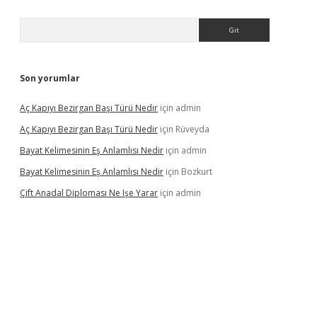
Arama
Son yorumlar
Aç Kapıyı Bezirgan Başı Türü Nedir
için
admin
Aç Kapıyı Bezirgan Başı Türü Nedir
için
Rüveyda
Bayat Kelimesinin Eş Anlamlısı Nedir
için
admin
Bayat Kelimesinin Eş Anlamlısı Nedir
için
Bozkurt
Çift Anadal Diploması Ne Işe Yarar
için
admin
sino
betexper güncel giriş