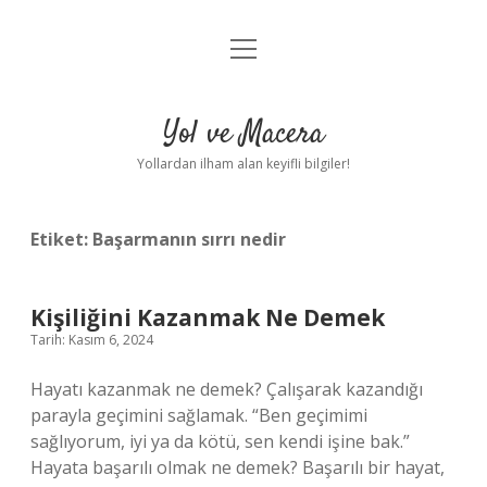
menüyü
Anasayfa
aç
Gizlilik Politikası
Yol ve Macera
Yasal Uyarı
Yollardan ilham alan keyifli bilgiler!
Hakkımızda
Etiket:
Başarmanın sırrı nedir
Kişiliğini Kazanmak Ne Demek
Tarih: Kasım 6, 2024
Hayatı kazanmak ne demek? Çalışarak kazandığı
parayla geçimini sağlamak. “Ben geçimimi
sağlıyorum, iyi ya da kötü, sen kendi işine bak.”
Hayata başarılı olmak ne demek? Başarılı bir hayat,