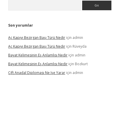
Arama
Son yorumlar
Aç Kapıyı Bezirgan Başı Türü Nedir
için
admin
Aç Kapıyı Bezirgan Başı Türü Nedir
için
Rüveyda
Bayat Kelimesinin Eş Anlamlısı Nedir
için
admin
Bayat Kelimesinin Eş Anlamlısı Nedir
için
Bozkurt
Çift Anadal Diploması Ne Işe Yarar
için
admin
asino
betexper güncel giriş