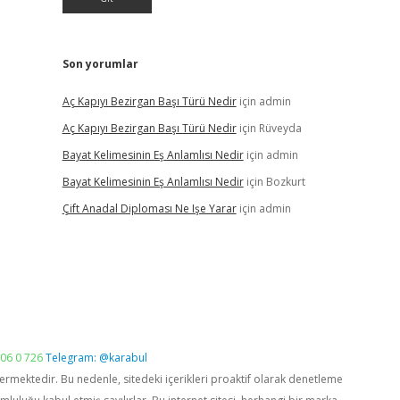
Son yorumlar
Aç Kapıyı Bezirgan Başı Türü Nedir
için
admin
Aç Kapıyı Bezirgan Başı Türü Nedir
için
Rüveyda
Bayat Kelimesinin Eş Anlamlısı Nedir
için
admin
Bayat Kelimesinin Eş Anlamlısı Nedir
için
Bozkurt
Çift Anadal Diploması Ne Işe Yarar
için
admin
06 0 726
Telegram: @karabul
vermektedir. Bu nedenle, sitedeki içerikleri proaktif olarak denetleme