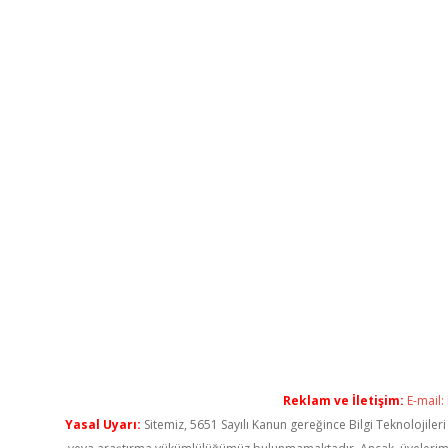
Reklam ve İletişim:
E-mail:
Yasal Uyarı:
Sitemiz, 5651 Sayılı Kanun gereğince Bilgi Teknolojiler