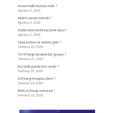
Avcının Kalbi konusu nedir ?
Ağustos 5, 2026
Allah’ın şeriatı nelerdir ?
Ağustos 3, 2026
9 Eylül veterinerlik kaç binle alıyor ?
Ağustos 3, 2026
Tıpta endure ne anlama gelir ?
Temmuz 29, 2026
Tm16 hangi duraklardan geçiyor ?
Temmuz 25, 2026
Kaç farklı panda türü vardır ?
Temmuz 25, 2026
329 hangi hesapta izlenir ?
Temmuz 24, 2026
IBAN mı hesap numarası ?
Temmuz 23, 2026