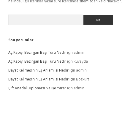
halinde, ilgili içerikler yasal süre içerisinde sitemizden kaldırılacaktır.
Arama
Son yorumlar
Aç Kapıyı Bezirgan Başı Türü Nedir
için
admin
Aç Kapıyı Bezirgan Başı Türü Nedir
için
Rüveyda
Bayat Kelimesinin Eş Anlamlısı Nedir
için
admin
Bayat Kelimesinin Eş Anlamlısı Nedir
için
Bozkurt
Çift Anadal Diploması Ne Işe Yarar
için
admin