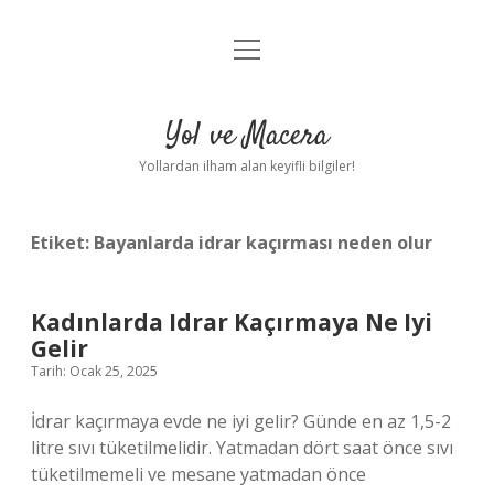
menüyü
Anasayfa
aç
Gizlilik Politikası
Yol ve Macera
Yasal Uyarı
Yollardan ilham alan keyifli bilgiler!
Hakkımızda
Etiket:
Bayanlarda idrar kaçırması neden olur
Kadınlarda Idrar Kaçırmaya Ne Iyi
Gelir
Tarih: Ocak 25, 2025
İdrar kaçırmaya evde ne iyi gelir? Günde en az 1,5-2
litre sıvı tüketilmelidir. Yatmadan dört saat önce sıvı
tüketilmemeli ve mesane yatmadan önce