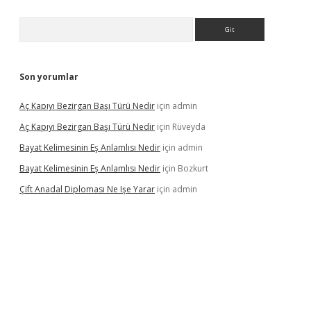
Arama
Son yorumlar
Aç Kapıyı Bezirgan Başı Türü Nedir
için
admin
Aç Kapıyı Bezirgan Başı Türü Nedir
için
Rüveyda
Bayat Kelimesinin Eş Anlamlısı Nedir
için
admin
Bayat Kelimesinin Eş Anlamlısı Nedir
için
Bozkurt
Çift Anadal Diploması Ne Işe Yarar
için
admin
sino
betexper güncel giriş