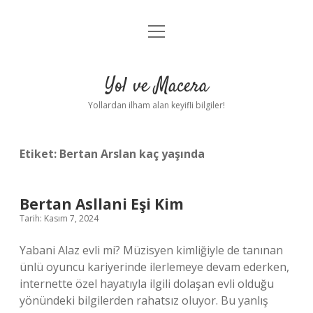
menüyü
Anasayfa
aç
Gizlilik Politikası
Yol ve Macera
Yasal Uyarı
Yollardan ilham alan keyifli bilgiler!
Hakkımızda
Etiket:
Bertan Arslan kaç yaşında
Bertan Asllani Eşi Kim
Tarih: Kasım 7, 2024
Yabani Alaz evli mi? Müzisyen kimliğiyle de tanınan
ünlü oyuncu kariyerinde ilerlemeye devam ederken,
internette özel hayatıyla ilgili dolaşan evli olduğu
yönündeki bilgilerden rahatsız oluyor. Bu yanlış