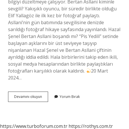
bilgiyi düzeltmeye çalışıyor. Bertan Asllani kiminle
sevgili? Yakışıklı oyuncu, bir süredir birlikte olduğu
Elif Yallagöz ile ilk kez bir fotoğraf paylaştı.
Asllani’nin gün batımında sevgilisine denizde
sarıldığı fotoğraf hikaye sayfasında yayınlandı. Hazal
Şenel Bertan Asllani boşandı mı? “Pis Yedili” setinde
başlayan aşklarını bir üst seviyeye taşıyıp
nişanlanan Hazal Şenel ve Bertan Asllani çiftinin
ayrıldığı iddia edildi. Hala birbirlerini takip eden ikili,
sosyal medya hesaplarından birlikte paylaştıkları
fotoğrafları karşılıklı olarak kaldırdı.
20 Mart
2024…
Bertan
Devamını okuyun
Yorum Bırak
Asllani
Eşi
Kim
https://www.turboforum.com.tr
https://rothys.com.tr