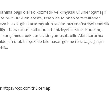
llanıma bağlı olarak; kozmetik ve kimyasal ürünler (çamaşır
te ne olur? Altın ateşte, insan ise Mihnah’ta tecelli eder.
ya bilezik gibi kararmış altın takılarınızı endüstriyel temizli
ğer baharatları kullanarak temizleyebilirsiniz. Kararmış
janı karışımında bekletmek kiri yumuşatabilir. Altın kararma
e, en ufak bir şekilde bile hasar görme riski taşıdığı için
rden…
r
https://qco.com.tr
Sitemap