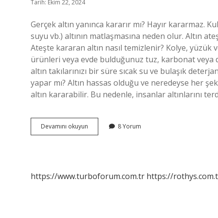
Tarih: Ekim 22, 2024
Gerçek altın yanınca kararır mı? Hayır kararmaz. Ku
suyu vb.) altının matlaşmasına neden olur. Altın ateş
Ateşte kararan altın nasıl temizlenir? Kolye, yüzük ve
ürünleri veya evde bulduğunuz tuz, karbonat veya di
altın takılarınızı bir süre sıcak su ve bulaşık deter
yapar mı? Altın hassas olduğu ve neredeyse her şekild
altın kararabilir. Bu nedenle, insanlar altınlarını te
Gerçek
Devamını okuyun
8 Yorum
Altın
Ateşte
Kararır
Mı
https://www.turboforum.com.tr
https://rothys.com.t