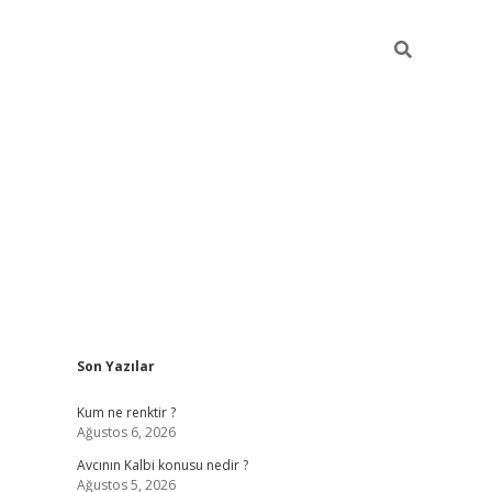
Sidebar
Son Yazılar
ilbet yeni giriş
betexpergiris.casino
bete
Kum ne renktir ?
Ağustos 6, 2026
Avcının Kalbi konusu nedir ?
Ağustos 5, 2026