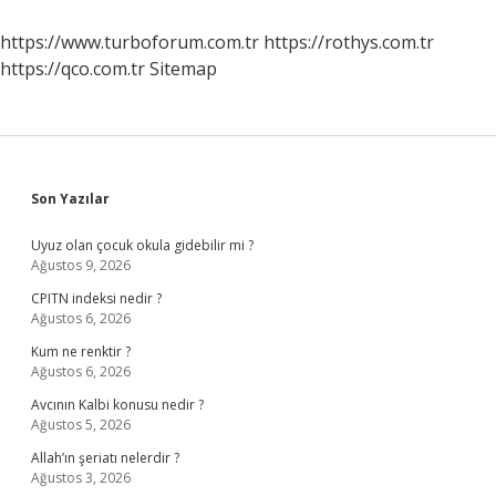
Gibi
Olayları
https://www.turboforum.com.tr
https://rothys.com.tr
Düzenler
https://qco.com.tr
Sitemap
Mi
Sidebar
Son Yazılar
Uyuz olan çocuk okula gidebilir mi ?
Ağustos 9, 2026
CPITN indeksi nedir ?
Ağustos 6, 2026
Kum ne renktir ?
Ağustos 6, 2026
Avcının Kalbi konusu nedir ?
Ağustos 5, 2026
Allah’ın şeriatı nelerdir ?
Ağustos 3, 2026