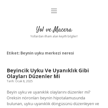
menüyü
Anasayfa
aç
Gizlilik Politikası
Yol ve Macera
Yasal Uyarı
Yollardan ilham alan keyifli bilgiler!
Hakkımızda
Etiket:
Beynin uyku merkezi neresi
Beyincik Uyku Ve Uyanıklık Gibi
Olayları Düzenler Mi
Tarih: Ocak 8, 2025
Beyin uyku ve uyanıklık olaylarını düzenler mi?
Oreksin nöronları beynin hipotalamusunda
bulunan, uyku-uyanıklık döngüsünü düzenleyen ve