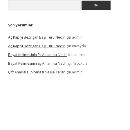
Arama
Son yorumlar
Aç Kapıyı Bezirgan Başı Türü Nedir
için
admin
Aç Kapıyı Bezirgan Başı Türü Nedir
için
Rüveyda
Bayat Kelimesinin Eş Anlamlısı Nedir
için
admin
Bayat Kelimesinin Eş Anlamlısı Nedir
için
Bozkurt
Çift Anadal Diploması Ne Işe Yarar
için
admin
sino
betexper güncel giriş