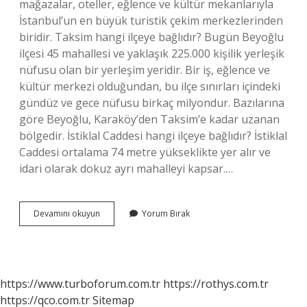
mağazalar, oteller, eğlence ve kültür mekanlarıyla
İstanbul’un en büyük turistik çekim merkezlerinden
biridir. Taksim hangi ilçeye bağlıdır? Bugün Beyoğlu
ilçesi 45 mahallesi ve yaklaşık 225.000 kişilik yerleşik
nüfusu olan bir yerleşim yeridir. Bir iş, eğlence ve
kültür merkezi olduğundan, bu ilçe sınırları içindeki
gündüz ve gece nüfusu birkaç milyondur. Bazılarına
göre Beyoğlu, Karaköy’den Taksim’e kadar uzanan
bölgedir. İstiklal Caddesi hangi ilçeye bağlıdır? İstiklal
Caddesi ortalama 74 metre yükseklikte yer alır ve
idari olarak dokuz ayrı mahalleyi kapsar.…
Taksim
Devamını okuyun
Yorum Bırak
Ve
Istiklal
Aynı
Mı
https://www.turboforum.com.tr
https://rothys.com.tr
https://qco.com.tr
Sitemap