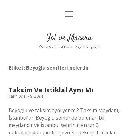
menüyü
Anasayfa
aç
Gizlilik Politikası
Yol ve Macera
Yasal Uyarı
Yollardan ilham alan keyifli bilgiler!
Hakkımızda
Etiket:
Beyoğlu semtleri nelerdir
Taksim Ve Istiklal Aynı Mı
Tarih: Aralık 9, 2024
Beyoğlu ve taksim aynı yer mi? Taksim Meydanı,
İstanbul’un Beyoğlu semtinde bulunan bir
meydandır ve İstanbul şehrinin en ünlü
noktalarından biridir. Çevresindeki restoranlar,