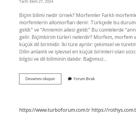
Tarih: Ekim 27, 2024
Biçim bilimi nedir örnek? Morfemler Farklı morfemler 
morfemlerin allomorfları denir. Türkçede bu duruma
geldi.” ve “Annemin ailesi geldi.” Bu cümlelerde “an
gelir. Biçimbirim türleri nelerdir? Morfem, morfem v
küçük dil birimidir. İki türe ayrılır: çekimsel ve türe
Dilin anlamlı ve işlevsel en küçük birimleri olan sözcü
bilgisi ve dil biliminin dalıdır. Bağımsız…
Biçim
Devamını okuyun
Yorum Bırak
Birimi
Nedir
Örnek
https://www.turboforum.com.tr
https://rothys.com.t