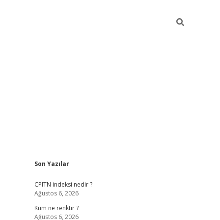
Sidebar
Son Yazılar
ilbet yeni giriş
betexpergiris.casino
betex
CPITN indeksi nedir ?
Ağustos 6, 2026
Kum ne renktir ?
Ağustos 6, 2026