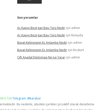
Son yorumlar
Aç Kapıyı Bezirgan Başı Türü Nedir
için
admin
Aç Kapıyı Bezirgan Başı Türü Nedir
için
Rüveyda
Bayat Kelimesinin Eş Anlamlısı Nedir
için
admin
Bayat Kelimesinin Eş Anlamlısı Nedir
için
Bozkurt
Çift Anadal Diploması Ne Işe Yarar
için
admin
06 0 726
Telegram: @karabul
vermektedir. Bu nedenle, sitedeki içerikleri proaktif olarak denetleme