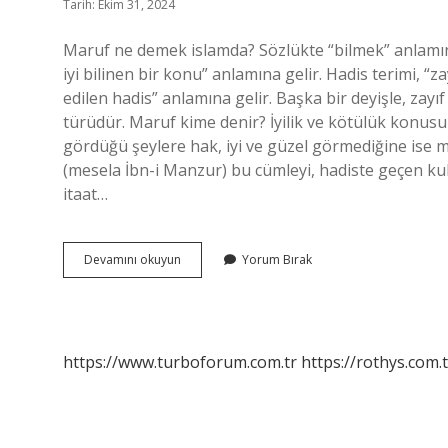
Tarih: Ekim 31, 2024
Maruf ne demek islamda? Sözlükte “bilmek” anlamına
iyi bilinen bir konu” anlamına gelir. Hadis terimi, “za
edilen hadis” anlamına gelir. Başka bir deyişle, zayı
türüdür. Maruf kime denir? İyilik ve kötülük konusun
gördüğü şeylere hak, iyi ve güzel görmediğine ise 
(mesela İbn-i Manzur) bu cümleyi, hadiste geçen kull
itaat…
Ma
Devamını okuyun
Yorum Bırak
Rûfu
Ne
Demek
https://www.turboforum.com.tr
https://rothys.com.t