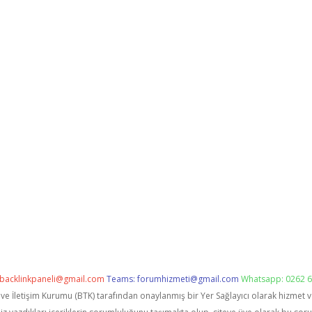
backlinkpaneli@gmail.com
Teams:
forumhizmeti@gmail.com
Whatsapp: 0262 6
i ve İletişim Kurumu (BTK) tarafından onaylanmış bir Yer Sağlayıcı olarak hizmet 