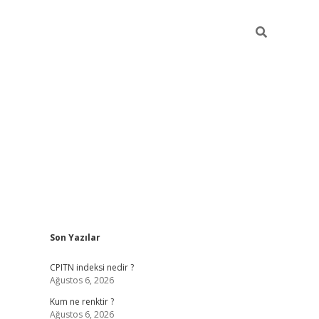
Sidebar
Son Yazılar
ilbet yeni giriş
betexpergiris.casino
betex
CPITN indeksi nedir ?
Ağustos 6, 2026
Kum ne renktir ?
Ağustos 6, 2026