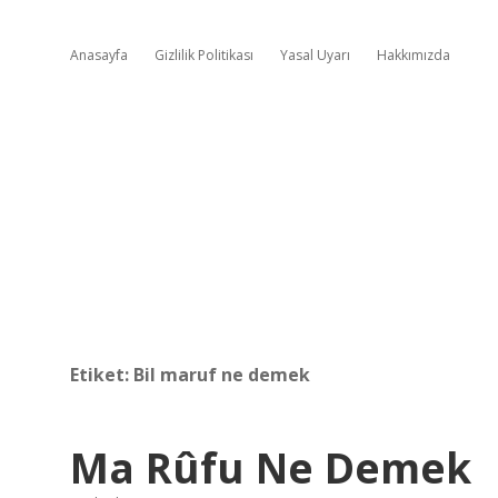
Anasayfa
Gizlilik Politikası
Yasal Uyarı
Hakkımızda
Etiket:
Bil maruf ne demek
Ma Rûfu Ne Demek