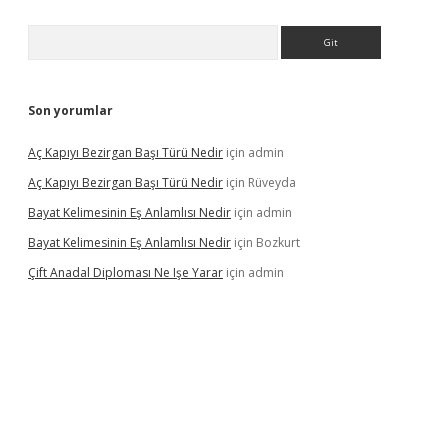
Arama
Son yorumlar
Aç Kapıyı Bezirgan Başı Türü Nedir
için
admin
Aç Kapıyı Bezirgan Başı Türü Nedir
için
Rüveyda
Bayat Kelimesinin Eş Anlamlısı Nedir
için
admin
Bayat Kelimesinin Eş Anlamlısı Nedir
için
Bozkurt
Çift Anadal Diploması Ne Işe Yarar
için
admin
sino
betexper güncel giriş