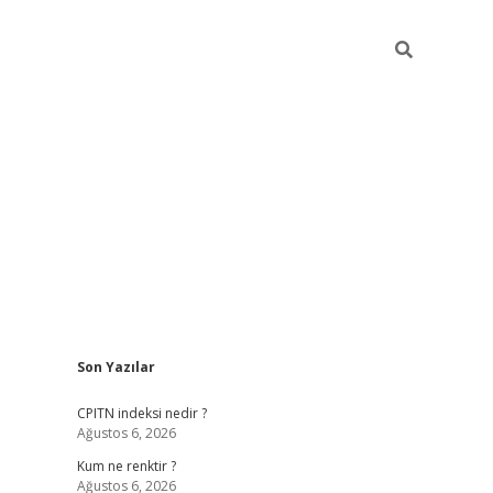
Sidebar
Son Yazılar
ilbet yeni giriş
betexpergiris.casino
betex
CPITN indeksi nedir ?
Ağustos 6, 2026
Kum ne renktir ?
Ağustos 6, 2026