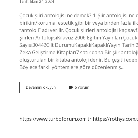
Tarih: Ekim 24, 2024
Çocuk şiiri antolojisi ne demek? 1. Şiir antolojisi n
birikim/koruma, estetik gibi bir veya birden fazla 
“antoloji” adı verilir. Çocuk şiirleri antolojisi kaç 
Şiirleri AntolojisiKılavuz 2006 Eğitim Yayınları Çocuk 
Sayısı30442Cilt DurumuKapaklıKapaklıYayın Tarihi2
Zeka Geliştirme Kitapları7 satır daha Bir şiir antoloji
oluşturulan bir kitaba antoloji denir. Bu çeşitli ede
Böylece farklı yöntemlere göre düzenlenmiş…
Çocuk
Devamını okuyun
6 Yorum
Şiirleri
Antolojisi
Nedir
https://www.turboforum.com.tr
https://rothys.com.t