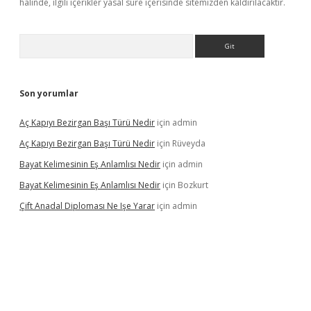
halinde, ilgili içerikler yasal süre içerisinde sitemizden kaldırılacaktır.
Arama
Son yorumlar
Aç Kapıyı Bezirgan Başı Türü Nedir
için
admin
Aç Kapıyı Bezirgan Başı Türü Nedir
için
Rüveyda
Bayat Kelimesinin Eş Anlamlısı Nedir
için
admin
Bayat Kelimesinin Eş Anlamlısı Nedir
için
Bozkurt
Çift Anadal Diploması Ne Işe Yarar
için
admin