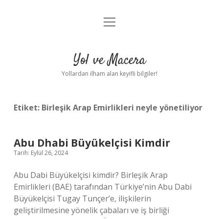
menüyü
Anasayfa
aç
Gizlilik Politikası
Yol ve Macera
Yasal Uyarı
Yollardan ilham alan keyifli bilgiler!
Hakkımızda
Etiket:
Birleşik Arap Emirlikleri neyle yönetiliyor
Abu Dhabi Büyükelçisi Kimdir
Tarih: Eylül 26, 2024
Abu Dabi Büyükelçisi kimdir? Birleşik Arap
Emirlikleri (BAE) tarafından Türkiye’nin Abu Dabi
Büyükelçisi Tugay Tunçer’e, ilişkilerin
geliştirilmesine yönelik çabaları ve iş birliği