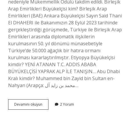
nedeniyle Mükemmellik Ödülü takdim edildi. Birleşik
Arap Emirlikleri Büyükelçisi kim? Birleşik Arap
Emirlikleri (BAE) Ankara Büyükelçisi Sayın Said Thani
El DHAHERI ile Bakanımızın 28 Eylül 2023 tarihinde
gerçekleştirdiği görüşmede, Türkiye ile Birleşik Arap
Emirlikleri arasında diplomatik ilişkilerin
kurulmasının 50. yıl dönümü münasebetiyle
Türkiye’de 50.000 ağaçlık bir hatıra ormanı
kurulması kararlaştırılmıştır. Etiyopya Büyükelçisi
kimdir? YENİ ATANAN T.C. ADDIS ABABA
BÜYÜKELÇİSİ YAPRAK ALP İLE TANIŞIN… Abu Dhabi
Kralı kimdir? Muhammed bin Zayid bin Sultan en-
Nahyan (Arapça: محمد بن زايد آل…
Abu
Devamını okuyun
2 Yorum
Dhabi
Büyükelçisi
Kimdir