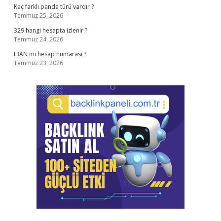
Kaç farklı panda türü vardır ?
Temmuz 25, 2026
329 hangi hesapta izlenir ?
Temmuz 24, 2026
IBAN mı hesap numarası ?
Temmuz 23, 2026