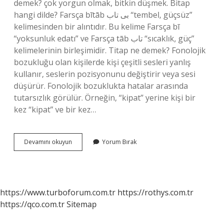
demek? çok yorgun olmak, bitkin düşmek. Bitap
hangi dilde? Farsça bītāb بی تاب “tembel, güçsüz”
kelimesinden bir alıntıdır. Bu kelime Farsça bī
“yoksunluk edatı” ve Farsça tāb تاب “sıcaklık, güç”
kelimelerinin birleşimidir. Titap ne demek? Fonolojik
bozukluğu olan kişilerde kişi çeşitli sesleri yanlış
kullanır, seslerin pozisyonunu değiştirir veya sesi
düşürür. Fonolojik bozuklukta hatalar arasında
tutarsızlık görülür. Örneğin, “kipat” yerine kişi bir
kez “kipat” ve bir kez…
Bitap
Devamını okuyun
Yorum Bırak
Nasil
Yazilir
https://www.turboforum.com.tr
https://rothys.com.tr
https://qco.com.tr
Sitemap