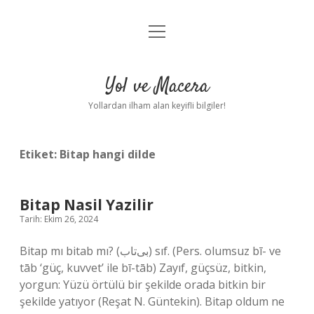
menüyü
Anasayfa
aç
Gizlilik Politikası
Yol ve Macera
Yasal Uyarı
Yollardan ilham alan keyifli bilgiler!
Hakkımızda
Etiket:
Bitap hangi dilde
Bitap Nasil Yazilir
Tarih: Ekim 26, 2024
Bitap mı bitab mı? (ﺑﻰﺗﺎﺏ) sıf. (Pers. olumsuz bī- ve
tāb ‘güç, kuvvet’ ile bī-tāb) Zayıf, güçsüz, bitkin,
yorgun: Yüzü örtülü bir şekilde orada bitkin bir
şekilde yatıyor (Reşat N. Güntekin). Bitap oldum ne