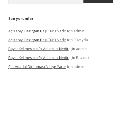
Son yorumlar
Aç Kapıyı Bezirgan Başı Türü Nedir
için
admin
Aç Kapıyı Bezirgan Başı Türü Nedir
için
Rüveyda
Bayat Kelimesinin Eş Anlamlısı Nedir
için
admin
Bayat Kelimesinin Eş Anlamlısı Nedir
için
Bozkurt
Çift Anadal Diploması Ne Işe Yarar
için
admin
asino
betexper güncel giriş