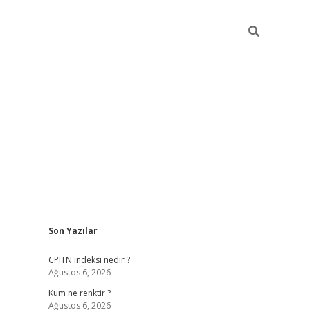
Sidebar
Son Yazılar
ilbet yeni giriş
betexpergiris.casino
betex
CPITN indeksi nedir ?
Ağustos 6, 2026
Kum ne renktir ?
Ağustos 6, 2026