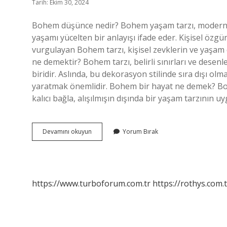
Tarih: Ekim 30, 2024
Bohem düşünce nedir? Bohem yaşam tarzı, modern k
yaşamı yücelten bir anlayışı ifade eder. Kişisel özg
vurgulayan Bohem tarzı, kişisel zevklerin ve yaşam 
ne demektir? Bohem tarzı, belirli sınırları ve desen
biridir. Aslında, bu dekorasyon stilinde sıra dışı olma
yaratmak önemlidir. Bohem bir hayat ne demek? Boh
kalıcı bağla, alışılmışın dışında bir yaşam tarzının 
Bohem
Devamını okuyun
Yorum Bırak
Düşünce
Ne
Demek
https://www.turboforum.com.tr
https://rothys.com.t