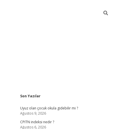
Sidebar
Son Yazılar
ilbet yeni giriş
betexpergiris.casino
betex
Uyuz olan çocuk okula gidebilir mi ?
Ağustos 9, 2026
CPITN indeksi nedir ?
Ağustos 6, 2026