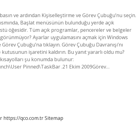
 basın ve ardından Kişiselleştirme ve Görev Çubuğu’nu seçin.
kısmında, Başlat menüsünün bulunduğu yerde açık
tü öğesidir. Tüm açık programlar, pencereler ve belgeler
 görünmüyor? Ayarlar uygulamasını açmak için Windows
ve Görev Çubuğu’na tıklayın. Görev Çubuğu Davranışı’nı
kutusunun işaretini kaldırın. Bu yanıt yararlı oldu mu?
kısayolları şu konumda bulunur:
unch\User Pinned\TaskBar .21 Ekim 2009Görev…
r
https://qco.com.tr
Sitemap