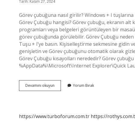
Tarih: Kasım 27, 2024
Görev çubuğuna nasıl girilir? Windows + I tuşlarına
Görev Çubuğu hangisi? Görev çubuğu, ekranın alt 
programları veya belgeleri görüntüleyen bir masaüs
görev çubuğunda görülebilir. Görev Çubuğu neden
Tuşu + I’ye basın. Kişiselleştirme sekmesine gidin 
genişletin ve Görev çubuğunu otomatik olarak gizle 
Görev Çubuğu kısayolları nerededir? Görev çubuğu 
%AppData%\Microsoft\Internet Explorer\Quick La
Görev
Devamını okuyun
Yorum Bırak
Çubuğu
Nerede
Bulunur
https://www.turboforum.com.tr
https://rothys.com.t