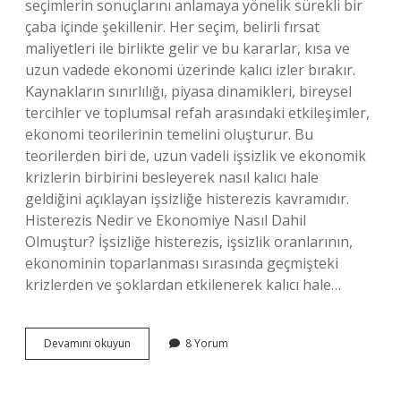
seçimlerin sonuçlarını anlamaya yönelik sürekli bir
çaba içinde şekillenir. Her seçim, belirli fırsat
maliyetleri ile birlikte gelir ve bu kararlar, kısa ve
uzun vadede ekonomi üzerinde kalıcı izler bırakır.
Kaynakların sınırlılığı, piyasa dinamikleri, bireysel
tercihler ve toplumsal refah arasındaki etkileşimler,
ekonomi teorilerinin temelini oluşturur. Bu
teorilerden biri de, uzun vadeli işsizlik ve ekonomik
krizlerin birbirini besleyerek nasıl kalıcı hale
geldiğini açıklayan işsizliğe histerezis kavramıdır.
Histerezis Nedir ve Ekonomiye Nasıl Dahil
Olmuştur? İşsizliğe histerezis, işsizlik oranlarının,
ekonominin toparlanması sırasında geçmişteki
krizlerden ve şoklardan etkilenerek kalıcı hale…
Işsizliğe
Devamını okuyun
8 Yorum
histerezis
kavramı
hangi