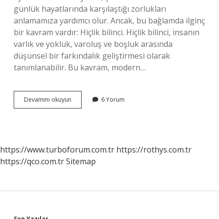
günlük hayatlarında karşılaştığı zorlukları
anlamamıza yardımcı olur. Ancak, bu bağlamda ilginç
bir kavram vardır: Hiçlik bilinci. Hiçlik bilinci, insanın
varlık ve yokluk, varoluş ve boşluk arasında
düşünsel bir farkındalık geliştirmesi olarak
tanımlanabilir. Bu kavram, modern…
Hiçlik
Devamını okuyun
6 Yorum
bilinci
nedir
?
https://www.turboforum.com.tr
https://rothys.com.tr
https://qco.com.tr
Sitemap
Son Yazılar