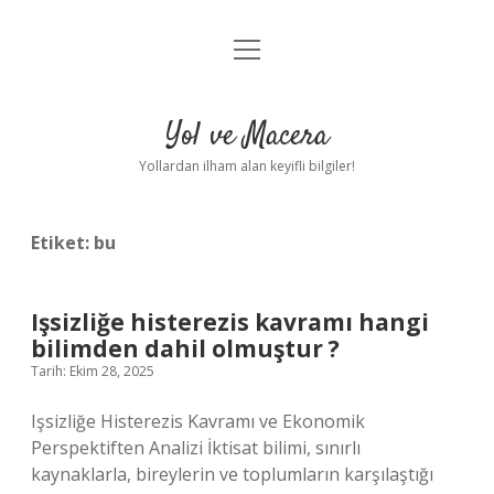
menüyü
Anasayfa
aç
Gizlilik Politikası
Yol ve Macera
Yasal Uyarı
Yollardan ilham alan keyifli bilgiler!
Hakkımızda
Etiket:
bu
Işsizliğe histerezis kavramı hangi
bilimden dahil olmuştur ?
Tarih: Ekim 28, 2025
Işsizliğe Histerezis Kavramı ve Ekonomik
Perspektiften Analizi İktisat bilimi, sınırlı
kaynaklarla, bireylerin ve toplumların karşılaştığı