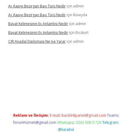
Aç Kapıyı Bezirgan Başı Türü Nedir
için
admin
Aç Kapıyı Bezirgan Başı Türü Nedir
için
Rüveyda
Bayat Kelimesinin Eş Anlamlısı Nedir
için
admin
Bayat Kelimesinin Eş Anlamlısı Nedir
için
Bozkurt
Çift Anadal Diploması Ne Işe Yarar
için
admin
no
betexper güncel giriş
Reklam ve İletişim:
E-mail:
backlinkpaneli@gmail.com
Teams:
forumhizmeti@gmail.com
Whatsapp: 0262 606 0 726
Telegram:
@karabul