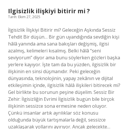
bilimden
dahil
Ilgisizlik ilişkiyi bitirir mi ?
olmuştur
Tarih: Ekim 27, 2025
?
İlgisizlik İlişkiyi Bitirir mi? Geleceğin Aşkında Sessiz
Tehdit Bir düşün… Bir gün uyandığında sevdiğin kişi
hâlâ yanında ama sana bakışları değişmiş, ilgisi
azalmış, kelimeleri kısalmış. Belki hâlâ “seni
seviyorum” diyor ama bunu söylerken gözleri başka
yerlere kayıyor. İşte tam da bu yüzden, ilgisizlik bir
ilişkinin en sinsi düşmanıdır. Peki geleceğin
dünyasında, teknolojinin, yapay zekânın ve dijital
etkileşimin içinde, ilgisizlik hâlâ ilişkileri bitirecek mi?
Gel birlikte bu sorunun peşine düşelim. Sessiz Bir
Zehir: İlgisizliğin Evrimi İlgisizlik bugün bile birçok
ilişkinin sessizce sona ermesine neden oluyor.
Çünkü insanlar artık ayrılıklar söz konusu
olduğunda büyük tartışmalarla değil, sessizce
uzaklaşarak yollarını ayırıyor. Ancak gelecekte…