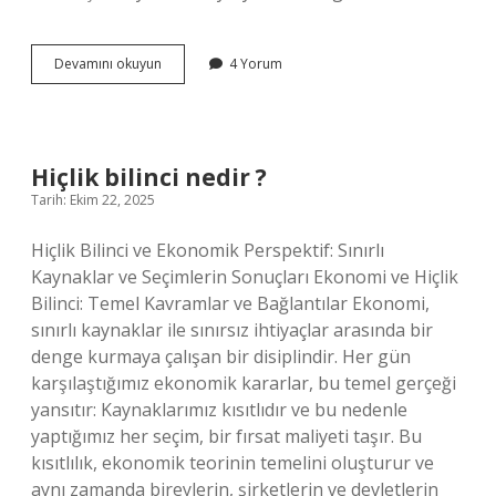
Ilgisizlik
Devamını okuyun
4 Yorum
ilişkiyi
bitirir
mi
?
Hiçlik bilinci nedir ?
Tarih: Ekim 22, 2025
Hiçlik Bilinci ve Ekonomik Perspektif: Sınırlı
Kaynaklar ve Seçimlerin Sonuçları Ekonomi ve Hiçlik
Bilinci: Temel Kavramlar ve Bağlantılar Ekonomi,
sınırlı kaynaklar ile sınırsız ihtiyaçlar arasında bir
denge kurmaya çalışan bir disiplindir. Her gün
karşılaştığımız ekonomik kararlar, bu temel gerçeği
yansıtır: Kaynaklarımız kısıtlıdır ve bu nedenle
yaptığımız her seçim, bir fırsat maliyeti taşır. Bu
kısıtlılık, ekonomik teorinin temelini oluşturur ve
aynı zamanda bireylerin, şirketlerin ve devletlerin