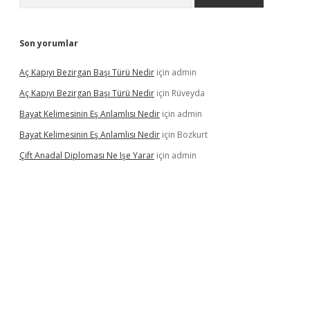
Son yorumlar
Aç Kapıyı Bezirgan Başı Türü Nedir
için
admin
Aç Kapıyı Bezirgan Başı Türü Nedir
için
Rüveyda
Bayat Kelimesinin Eş Anlamlısı Nedir
için
admin
Bayat Kelimesinin Eş Anlamlısı Nedir
için
Bozkurt
Çift Anadal Diploması Ne Işe Yarar
için
admin
asino
betexper güncel giriş