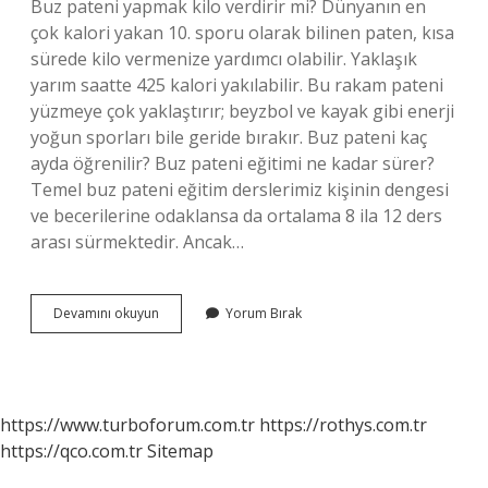
Buz pateni yapmak kilo verdirir mi? Dünyanın en
çok kalori yakan 10. sporu olarak bilinen paten, kısa
sürede kilo vermenize yardımcı olabilir. Yaklaşık
yarım saatte 425 kalori yakılabilir. Bu rakam pateni
yüzmeye çok yaklaştırır; beyzbol ve kayak gibi enerji
yoğun sporları bile geride bırakır. Buz pateni kaç
ayda öğrenilir? Buz pateni eğitimi ne kadar sürer?
Temel buz pateni eğitim derslerimiz kişinin dengesi
ve becerilerine odaklansa da ortalama 8 ila 12 ders
arası sürmektedir. Ancak…
Buz
Devamını okuyun
Yorum Bırak
Pateni
Faydalı
Mı
https://www.turboforum.com.tr
https://rothys.com.tr
https://qco.com.tr
Sitemap