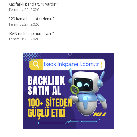
Kaç farklı panda türü vardır ?
Temmuz 25, 2026
329 hangi hesapta izlenir ?
Temmuz 24, 2026
IBAN mı hesap numarası ?
Temmuz 23, 2026