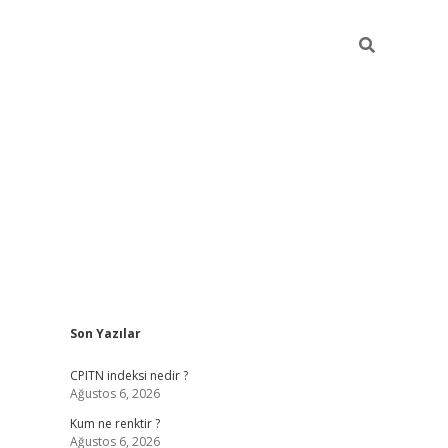
Sidebar
Son Yazılar
ilbet yeni giriş
betexpergiris.casino
betex
CPITN indeksi nedir ?
Ağustos 6, 2026
Kum ne renktir ?
Ağustos 6, 2026