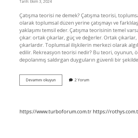
Tarih: Ekim 3, 2024
Çatışma teorisi ne demek? Çatışma teorisi, toplumsa
olarak toplumsal düzen yerine çatışmayı ve farklılaşma
yaklaşımı temsil eder. Çatışma teorisinin temel var
çıkar: ortak çıkarlar, güç ve değerler. Ortak çıkarla
çıkarlardır. Toplumsal ilişkilerin merkezi olarak al
edilir. Rekreasyon teorisi nedir? Bu teori, oyunun, 
depolanmış saldırgan duyguların güvenli bir şekilde 
Rekreasyon
Devamını okuyun
2 Yorum
Çatışma
Teorisi
Nedir
https://www.turboforum.com.tr
https://rothys.com.t