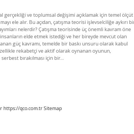
l gerçekliği ve toplumsal değişimi açıklamak için temel ölçüt
yı ele alır. Bu açıdan, çatışma teorisi işlevselciliğe aykırı bi
sayımları nelerdir? Çatışma teorisinde üç önemli kavram öne
r, insanların elde etmek istediği ve her bireyde mevcut olan
gılanan güç kavramı, temelde bir baskı unsuru olarak kabul
özellikle rekabetçi ve aktif olarak oynanan oyunun,
serbest bırakılması için bir…
r
https://qco.com.tr
Sitemap