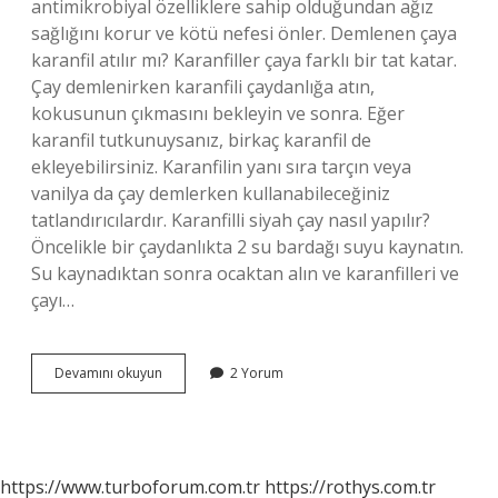
antimikrobiyal özelliklere sahip olduğundan ağız
sağlığını korur ve kötü nefesi önler. Demlenen çaya
karanfil atılır mı? Karanfiller çaya farklı bir tat katar.
Çay demlenirken karanfili çaydanlığa atın,
kokusunun çıkmasını bekleyin ve sonra. Eğer
karanfil tutkunuysanız, birkaç karanfil de
ekleyebilirsiniz. Karanfilin yanı sıra tarçın veya
vanilya da çay demlerken kullanabileceğiniz
tatlandırıcılardır. Karanfilli siyah çay nasıl yapılır?
Öncelikle bir çaydanlıkta 2 su bardağı suyu kaynatın.
Su kaynadıktan sonra ocaktan alın ve karanfilleri ve
çayı…
Siyah
Devamını okuyun
2 Yorum
Çaya
Karanfil
Atılır
Mı
https://www.turboforum.com.tr
https://rothys.com.tr