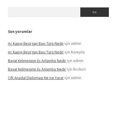
Arama
Son yorumlar
Aç Kapıyı Bezirgan Başı Türü Nedir
için
admin
Aç Kapıyı Bezirgan Başı Türü Nedir
için
Rüveyda
Bayat Kelimesinin Eş Anlamlısı Nedir
için
admin
Bayat Kelimesinin Eş Anlamlısı Nedir
için
Bozkurt
Çift Anadal Diploması Ne Işe Yarar
için
admin
rgiris.casino
betexper güncel giriş