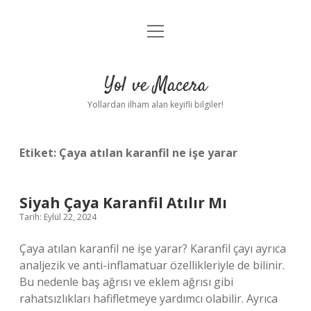
menüyü
Anasayfa
aç
Gizlilik Politikası
Yol ve Macera
Yasal Uyarı
Yollardan ilham alan keyifli bilgiler!
Hakkımızda
Etiket:
Çaya atılan karanfil ne işe yarar
Siyah Çaya Karanfil Atılır Mı
Tarih: Eylül 22, 2024
Çaya atılan karanfil ne işe yarar? Karanfil çayı ayrıca
analjezik ve anti-inflamatuar özellikleriyle de bilinir.
Bu nedenle baş ağrısı ve eklem ağrısı gibi
rahatsızlıkları hafifletmeye yardımcı olabilir. Ayrıca