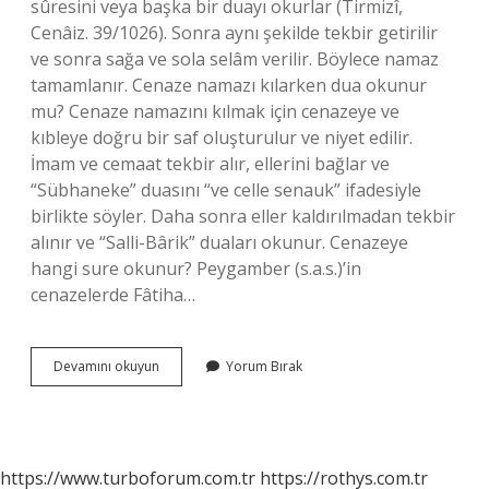
sûresini veya başka bir duayı okurlar (Tirmizî,
Cenâiz. 39/1026). Sonra aynı şekilde tekbir getirilir
ve sonra sağa ve sola selâm verilir. Böylece namaz
tamamlanır. Cenaze namazı kılarken dua okunur
mu? Cenaze namazını kılmak için cenazeye ve
kıbleye doğru bir saf oluşturulur ve niyet edilir.
İmam ve cemaat tekbir alır, ellerini bağlar ve
“Sübhaneke” duasını “ve celle senauk” ifadesiyle
birlikte söyler. Daha sonra eller kaldırılmadan tekbir
alınır ve “Salli-Bârik” duaları okunur. Cenazeye
hangi sure okunur? Peygamber (s.a.s.)’in
cenazelerde Fâtiha…
Cenaze
Devamını okuyun
Yorum Bırak
Namazında
Hangi
Dua
Okunur
https://www.turboforum.com.tr
https://rothys.com.tr