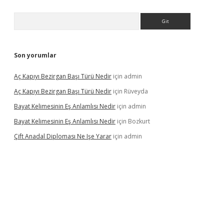
Arama
Son yorumlar
Aç Kapıyı Bezirgan Başı Türü Nedir
için
admin
Aç Kapıyı Bezirgan Başı Türü Nedir
için
Rüveyda
Bayat Kelimesinin Eş Anlamlısı Nedir
için
admin
Bayat Kelimesinin Eş Anlamlısı Nedir
için
Bozkurt
Çift Anadal Diploması Ne Işe Yarar
için
admin
sino
betexper güncel giriş