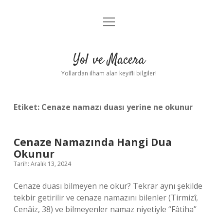
menüyü
Anasayfa
aç
Gizlilik Politikası
Yol ve Macera
Yasal Uyarı
Yollardan ilham alan keyifli bilgiler!
Hakkımızda
Etiket:
Cenaze namazı duası yerine ne okunur
Cenaze Namazında Hangi Dua
Okunur
Tarih: Aralık 13, 2024
Cenaze duası bilmeyen ne okur? Tekrar aynı şekilde
tekbir getirilir ve cenaze namazını bilenler (Tirmizî,
Cenâiz, 38) ve bilmeyenler namaz niyetiyle “Fâtiha”