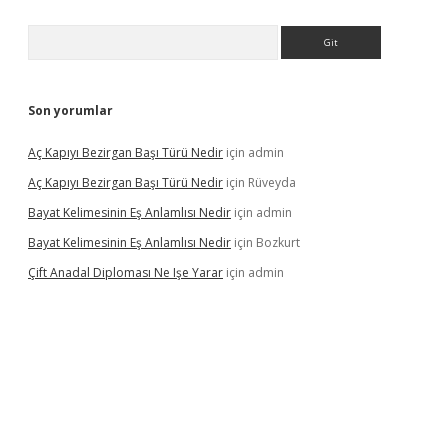
Arama
Son yorumlar
Aç Kapıyı Bezirgan Başı Türü Nedir
için
admin
Aç Kapıyı Bezirgan Başı Türü Nedir
için
Rüveyda
Bayat Kelimesinin Eş Anlamlısı Nedir
için
admin
Bayat Kelimesinin Eş Anlamlısı Nedir
için
Bozkurt
Çift Anadal Diploması Ne Işe Yarar
için
admin
s.casino
betexper güncel giriş