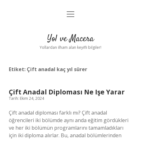
menüyü
Anasayfa
aç
Gizlilik Politikası
Yol ve Macera
Yasal Uyarı
Yollardan ilham alan keyifli bilgiler!
Hakkımızda
Etiket:
Çift anadal kaç yıl sürer
Çift Anadal Diploması Ne Işe Yarar
Tarih: Ekim 24, 2024
Çift anadal diploması farklı mı? Çift anadal
öğrencileri iki bölümde aynı anda eğitim gördükleri
ve her iki bölümün programlarını tamamladıkları
için iki diploma alırlar. Bu, anadal bölümlerinden