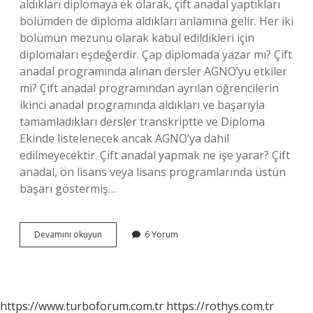
aldıkları diplomaya ek olarak, çift anadal yaptıkları
bölümden de diploma aldıkları anlamına gelir. Her iki
bölümün mezunu olarak kabul edildikleri için
diplomaları eşdeğerdir. Çap diplomada yazar mı? Çift
anadal programında alınan dersler AGNO’yu etkiler
mi? Çift anadal programından ayrılan öğrencilerin
ikinci anadal programında aldıkları ve başarıyla
tamamladıkları dersler transkriptte ve Diploma
Ekinde listelenecek ancak AGNO’ya dahil
edilmeyecektir. Çift anadal yapmak ne işe yarar? Çift
anadal, ön lisans veya lisans programlarında üstün
başarı göstermiş…
Çift
Devamını okuyun
6 Yorum
Anadal
Diploması
Ne
Işe
Yarar
https://www.turboforum.com.tr
https://rothys.com.tr