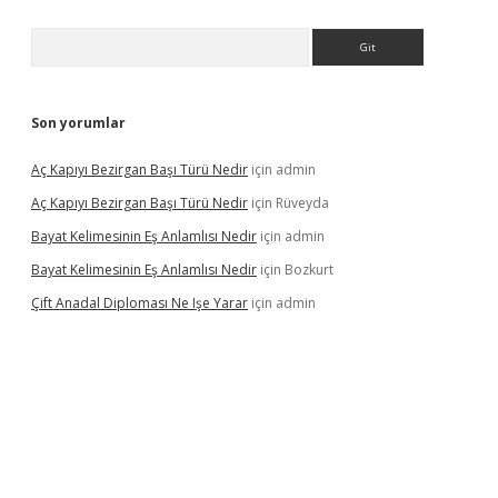
Arama
Son yorumlar
Aç Kapıyı Bezirgan Başı Türü Nedir
için
admin
Aç Kapıyı Bezirgan Başı Türü Nedir
için
Rüveyda
Bayat Kelimesinin Eş Anlamlısı Nedir
için
admin
Bayat Kelimesinin Eş Anlamlısı Nedir
için
Bozkurt
Çift Anadal Diploması Ne Işe Yarar
için
admin
sino
betexper güncel giriş