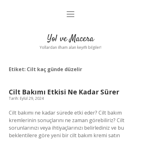
menüyü
Anasayfa
aç
Gizlilik Politikası
Yol ve Macera
Yasal Uyarı
Yollardan ilham alan keyifli bilgiler!
Hakkımızda
Etiket:
Cilt kaç günde düzelir
Cilt Bakımı Etkisi Ne Kadar Sürer
Tarih: Eylül 29, 2024
Cilt bakımı ne kadar sürede etki eder? Cilt bakım
kremlerinin sonuçlarını ne zaman görebiliriz? Cilt
sorunlarınızı veya ihtiyaçlarınızı belirlediniz ve bu
beklentilere göre yeni bir cilt bakım kremi satın