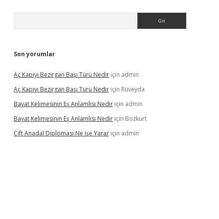
Arama
Son yorumlar
Aç Kapıyı Bezirgan Başı Türü Nedir
için
admin
Aç Kapıyı Bezirgan Başı Türü Nedir
için
Rüveyda
Bayat Kelimesinin Eş Anlamlısı Nedir
için
admin
Bayat Kelimesinin Eş Anlamlısı Nedir
için
Bozkurt
Çift Anadal Diploması Ne Işe Yarar
için
admin
asino
betexper güncel giriş