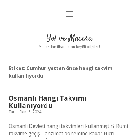
menüyü
Anasayfa
aç
Gizlilik Politikası
Yol ve Macera
Yasal Uyarı
Yollardan ilham alan keyifli bilgiler!
Hakkımızda
Etiket:
Cumhuriyetten önce hangi takvim
kullanılıyordu
Osmanlı Hangi Takvimi
Kullanıyordu
Tarih: Ekim 5, 2024
Osmanlı Devleti hangi takvimleri kullanmıştır? Rumi
takvime geçiş Tanzimat dönemine kadar Hicri