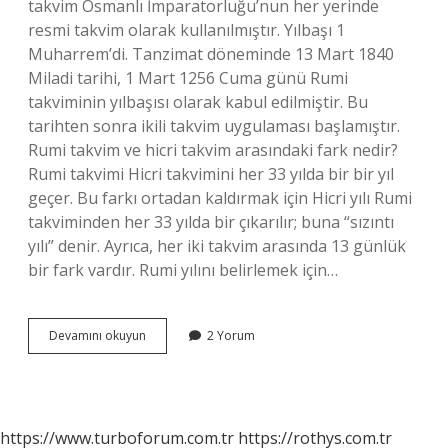
takvim Osmanlı İmparatorluğu’nun her yerinde
resmi takvim olarak kullanılmıştır. Yılbaşı 1
Muharrem’di. Tanzimat döneminde 13 Mart 1840
Miladi tarihi, 1 Mart 1256 Cuma günü Rumi
takviminin yılbaşısı olarak kabul edilmiştir. Bu
tarihten sonra ikili takvim uygulaması başlamıştır.
Rumi takvim ve hicri takvim arasındaki fark nedir?
Rumi takvimi Hicri takvimini her 33 yılda bir bir yıl
geçer. Bu farkı ortadan kaldırmak için Hicri yılı Rumi
takviminden her 33 yılda bir çıkarılır; buna “sızıntı
yılı” denir. Ayrıca, her iki takvim arasında 13 günlük
bir fark vardır. Rumi yılını belirlemek için…
Osmanlı
Devamını okuyun
2 Yorum
Hangi
Takvimi
Kullanıyordu
https://www.turboforum.com.tr
https://rothys.com.tr