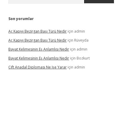
Son yorumlar
Aç Kapıyı Bezirgan Başı Türü Nedir
için
admin
Aç Kapıyı Bezirgan Başı Türü Nedir
için
Rüveyda
Bayat Kelimesinin Eş Anlamlısı Nedir
için
admin
Bayat Kelimesinin Eş Anlamlısı Nedir
için
Bozkurt
Çift Anadal Diploması Ne Işe Yarar
için
admin
asino
betexper güncel giriş