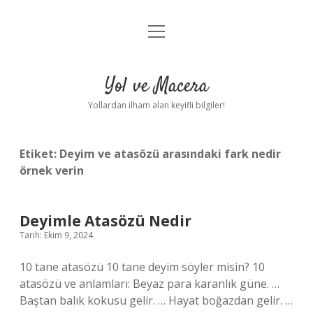
menüyü
Anasayfa
aç
Gizlilik Politikası
Yol ve Macera
Yasal Uyarı
Yollardan ilham alan keyifli bilgiler!
Hakkımızda
Etiket:
Deyim ve atasözü arasındaki fark nedir
örnek verin
Deyimle Atasözü Nedir
Tarih: Ekim 9, 2024
10 tane atasözü 10 tane deyim söyler misin? 10
atasözü ve anlamları: Beyaz para karanlık güne. …
Baştan balık kokusu gelir. … Hayat boğazdan gelir. …