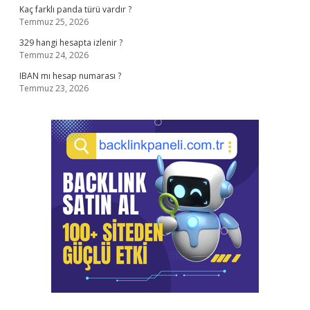
Kaç farklı panda türü vardır ?
Temmuz 25, 2026
329 hangi hesapta izlenir ?
Temmuz 24, 2026
IBAN mı hesap numarası ?
Temmuz 23, 2026