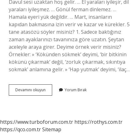
Davul sesi uzaktan hoş gelir. … El yaraları iyileşir, dil
yaraları iyileşmez. … Gönül ferman dinlemez. …
Hamala eyeri yük değildir. … Mart, insanların
kapıdan bakmasına izin verir ve kazar ve kürekler. 5
tane atasözü söyler misiniz? 1. Sadece baktığınız
zaman ayaklarınızı tavanınıza göre uzatın. Şeytan
aceleyle araya girer. Deyime örnek verir misiniz?
Örnekler: » ‘Kökünden sökmek’ deyimi, ‘bir bitkinin
kökünü çıkarmak’ değil, ‘zorluk çıkarmak, sıkıntıya
sokmak’ anlamına gelir. » ‘Hap yutmak’ deyimi, ‘ilaç…
Deyimle
Devamını okuyun
Yorum Bırak
Atasözü
Nedir
https://www.turboforum.com.tr
https://rothys.com.tr
https://qco.com.tr
Sitemap